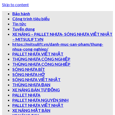
Skip to content
Bảo hành
Công trình tiêu biểu
Tin tức
Tuyển dụng
XE NÂNG – PALLET NHƯA- SÓNG NHỰA VIỆT NHẬT
– MITSULIFT.VN
https://mitsulift.vn/danh-muc-san-pham/thung-
nhua-cong-nghiep/
PALLET NHỰA VIỆT NHẬT
THÙNG NHỰA CÔNG NGHIỆP
THÙNG NHỰA CÔNG NGHIỆP
SÓNG NHỰA BÍT
SÓNG NHỰA HỞ
SÓNG NHƯA VIỆT NHẬT
THÙNG NHỰA ĐAN
XE NÂNG BÁN TỰ ĐỘNG
PALLET NHỰA
PALLET NHỰA NGUYÊN SINH
PALLET NHỰA VIỆT NHẬT
XE NÂNG MẶT BÀN