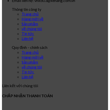
Email liên hệ: vnkd03@xenang.com.vn
Thông tin công ty
Trang chủ
Hàng mới về
Sản phẩm
về chúng tôi
Tin tức
Liên hệ
Quy định – chính sách
Trang chủ
Hàng mới về
Sản phẩm
về chúng tôi
Tin tức
Liên hệ
Liên kết với chúng tôi
CHẤP NHẬN THANH TOÁN