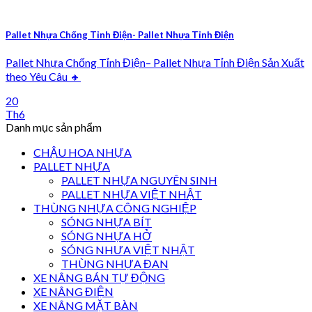
Pallet Nhựa Chống Tỉnh Điện- Pallet Nhựa Tỉnh Điện
Pallet Nhựa Chống Tỉnh Điện– Pallet Nhựa Tỉnh Điện Sản Xuất
theo Yêu Câu 🔸
20
Th6
Danh mục sản phẩm
CHẬU HOA NHỰA
PALLET NHỰA
PALLET NHỰA NGUYÊN SINH
PALLET NHỰA VIỆT NHẬT
THÙNG NHỰA CÔNG NGHIỆP
SÓNG NHỰA BÍT
SÓNG NHỰA HỞ
SÓNG NHƯA VIỆT NHẬT
THÙNG NHỰA ĐAN
XE NÂNG BÁN TỰ ĐỘNG
XE NÂNG ĐIỆN
XE NÂNG MẶT BÀN