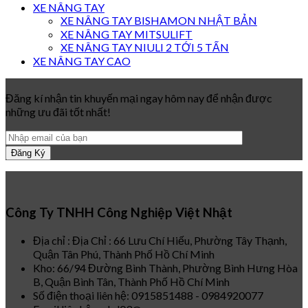
XE NÂNG TAY
XE NÂNG TAY BISHAMON NHẬT BẢN
XE NÂNG TAY MITSULIFT
XE NÂNG TAY NIULI 2 TỚI 5 TẤN
XE NÂNG TAY CAO
Đăng kí nhận tin khuyến mại ngay hôm nay để nhận được
những ưu đãi tốt nhất!
Công Ty TNHH Công Nghiệp Việt Nhật
Địa chỉ : Địa Chỉ : 66 Lưu Chí Hiếu, Phường Tây Thạnh,
Quận Tân Phú, Thành Phố Hồ Chí Minh
Kho: 66/94 Đường Bình Thành, Phường Bình Hưng Hòa
B, Quận Bình Tân, Thành Phố Hồ Chí Minh
Số điện thoại liên hệ: 0915851488 - 0984920077