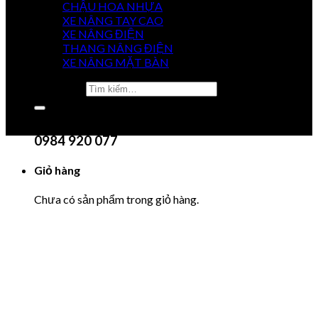
CHẬU HOA NHỰA
XE NÂNG TAY CAO
XE NÂNG ĐIỆN
GIÁ
THANG NÂNG ĐIỆN
TỐT NHẤT
XE NÂNG MẶT BÀN
Tìm kiếm:
0915 851 488
Chưa có sản phẩm trong giỏ hàng.
0984 920 077
Giỏ hàng
Chưa có sản phẩm trong giỏ hàng.