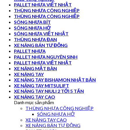
PALLET NHỰA VIỆT NHẬT
THÙNG NHỰA CÔNG NGHIỆP
THÙNG NHỰA CÔNG NGHIỆP
SÓNG NHỰA BÍT
SÓNG NHỰA HỞ
SÓNG NHƯA VIỆT NHẬT
THÙNG NHỰA ĐAN
XE NÂNG BÁN TỰ ĐỘNG
PALLET NHỰA
PALLET NHỰA NGUYÊN SINH
PALLET NHỰA VIỆT NHẬT
XE NÂNG MẶT BÀN
XE NÂNG TAY
XE NÂNG TAY BISHAMON NHẬT BẢN
XE NÂNG TAY MITSULIFT
XE NÂNG TAY NIULI 2 TỚI 5 TẤN
XE NÂNG TAY CAO
Danh mục sản phẩm
THÙNG NHỰA CÔNG NGHIỆP
SÓNG NHỰA HỞ
XE NÂNG TAY CAO
XE NÂNG BÁN TỰ ĐỘNG