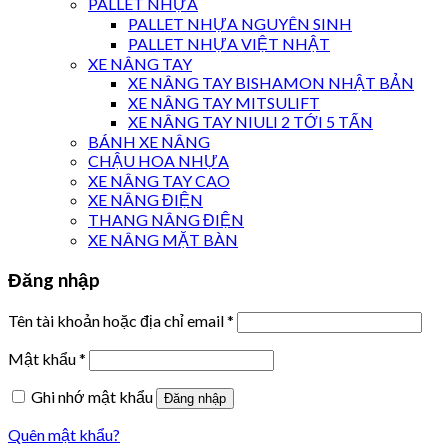
PALLET NHỰA
PALLET NHỰA NGUYÊN SINH
PALLET NHỰA VIỆT NHẬT
XE NÂNG TAY
XE NÂNG TAY BISHAMON NHẬT BẢN
XE NÂNG TAY MITSULIFT
XE NÂNG TAY NIULI 2 TỚI 5 TẤN
BÁNH XE NÂNG
CHẬU HOA NHỰA
XE NÂNG TAY CAO
XE NÂNG ĐIỆN
THANG NÂNG ĐIỆN
XE NÂNG MẶT BÀN
Đăng nhập
Tên tài khoản hoặc địa chỉ email
*
Mật khẩu
*
Ghi nhớ mật khẩu
Đăng nhập
Quên mật khẩu?