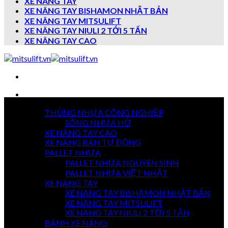
XE NÂNG TAY
XE NÂNG TAY BISHAMON NHẬT BẢN
XE NÂNG TAY MITSULIFT
XE NÂNG TAY NIULI 2 TỚI 5 TẤN
XE NÂNG TAY CAO
Danh mục sản phẩm
THÙNG NHỰA CÔNG NGHIỆP
7 NGÀY
SÓNG NHỰA HỞ
TRẢ HÀNG
XE NÂNG TAY CAO
XE NÂNG BÁN TỰ ĐỘNG
PALLET NHỰA
PALLET NHỰA NGUYÊN SINH
GIAO HÀNG
TOÀN QUỐC
PALLET NHỰA VIỆT NHẬT
XE NÂNG TAY
XE NÂNG TAY BISHAMON NHẬT BẢN
XE NÂNG TAY MITSULIFT
THANH TOÁN
XE NÂNG TAY NIULI 2 TỚI 5 TẤN
KHI NHẬN HÀNG
BÁNH XE NÂNG