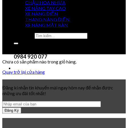
CHẬU HOA NHỰA
XE NÂNG TAY CAO
XE NÂNG ĐIỆN
GIÁ
THANG NÂNG ĐIỆN
TỐT NHẤT
XE NÂNG MẶT BÀN
Tìm kiếm:
0915 851 488
0984 920 077
Chưa có sản phẩm nào trong giỏ hàng.
Quay trở lại cửa hàng
Đăng kí nhận tin khuyến mại ngay hôm nay để nhận được
những ưu đãi tốt nhất!