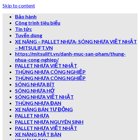
Skip to content
Bảo hành
Công trình tiêu biểu
Tin tức
Tuyển dụng
XE NÂNG – PALLET NHƯA- SÓNG NHỰA VIỆT NHẬT
– MITSULIFT.VN
https://mitsulift.vn/danh-muc-san-pham/thung-
nhua-cong-nghiep/
PALLET NHỰA VIỆT NHẬT
THÙNG NHỰA CÔNG NGHIỆP
THÙNG NHỰA CÔNG NGHIỆP
SÓNG NHỰA BÍT
SÓNG NHỰA HỞ
SÓNG NHƯA VIỆT NHẬT
THÙNG NHỰA ĐAN
XE NÂNG BÁN TỰ ĐỘNG
PALLET NHỰA
PALLET NHỰA NGUYÊN SINH
PALLET NHỰA VIỆT NHẬT
XE NÂNG MẶT BÀN