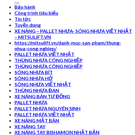
Bảo hành
Công trình tiêu biểu
Tin tức
Tuyển dụng
XE NÂNG – PALLET NHƯA- SÓNG NHỰA VIỆT NHẬT
– MITSULIFT.VN
https://mitsulift.vn/danh-muc-san-pham/thung-
nhua-cong-nghiep/
PALLET NHỰA VIỆT NHẬT
THÙNG NHỰA CÔNG NGHIỆP
THÙNG NHỰA CÔNG NGHIỆP
SÓNG NHỰA BÍT
SÓNG NHỰA HỞ
SÓNG NHƯA VIỆT NHẬT
THÙNG NHỰA ĐAN
XE NÂNG BÁN TỰ ĐỘNG
PALLET NHỰA
PALLET NHỰA NGUYÊN SINH
PALLET NHỰA VIỆT NHẬT
XE NÂNG MẶT BÀN
XE NÂNG TAY
XE NÂNG TAY BISHAMON NHẬT BẢN