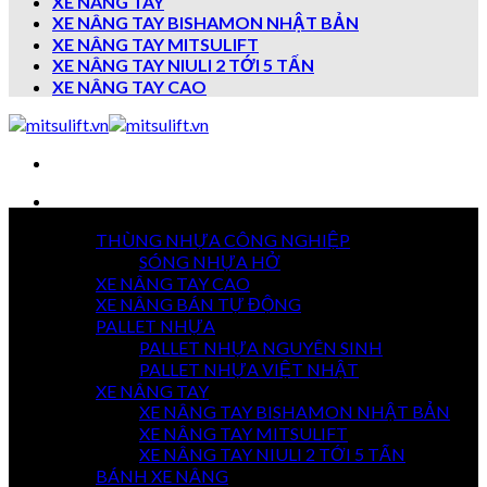
XE NÂNG TAY
XE NÂNG TAY BISHAMON NHẬT BẢN
XE NÂNG TAY MITSULIFT
XE NÂNG TAY NIULI 2 TỚI 5 TẤN
XE NÂNG TAY CAO
Danh mục sản phẩm
THÙNG NHỰA CÔNG NGHIỆP
7 NGÀY
SÓNG NHỰA HỞ
TRẢ HÀNG
XE NÂNG TAY CAO
XE NÂNG BÁN TỰ ĐỘNG
PALLET NHỰA
PALLET NHỰA NGUYÊN SINH
GIAO HÀNG
TOÀN QUỐC
PALLET NHỰA VIỆT NHẬT
XE NÂNG TAY
XE NÂNG TAY BISHAMON NHẬT BẢN
XE NÂNG TAY MITSULIFT
THANH TOÁN
XE NÂNG TAY NIULI 2 TỚI 5 TẤN
KHI NHẬN HÀNG
BÁNH XE NÂNG