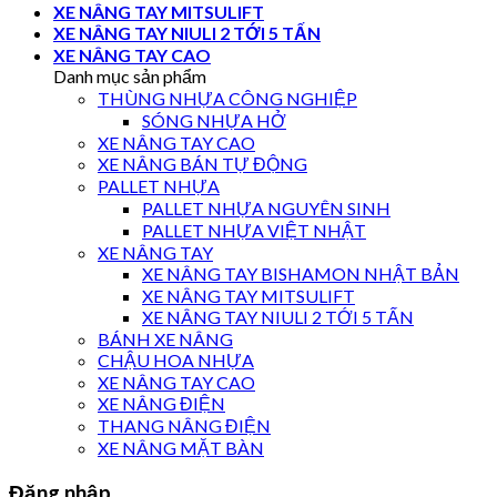
XE NÂNG TAY MITSULIFT
XE NÂNG TAY NIULI 2 TỚI 5 TẤN
XE NÂNG TAY CAO
Danh mục sản phẩm
THÙNG NHỰA CÔNG NGHIỆP
SÓNG NHỰA HỞ
XE NÂNG TAY CAO
XE NÂNG BÁN TỰ ĐỘNG
PALLET NHỰA
PALLET NHỰA NGUYÊN SINH
PALLET NHỰA VIỆT NHẬT
XE NÂNG TAY
XE NÂNG TAY BISHAMON NHẬT BẢN
XE NÂNG TAY MITSULIFT
XE NÂNG TAY NIULI 2 TỚI 5 TẤN
BÁNH XE NÂNG
CHẬU HOA NHỰA
XE NÂNG TAY CAO
XE NÂNG ĐIỆN
THANG NÂNG ĐIỆN
XE NÂNG MẶT BÀN
Đăng nhập