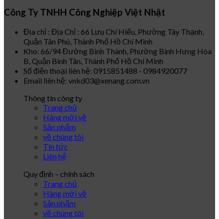
Công Ty TNHH Công Nghiệp Việt Nhật
Địa chỉ : Địa Chỉ : 66 Lưu Chí Hiếu, Phường Tây Thạnh,
Quận Tân Phú, Thành Phố Hồ Chí Minh
Kho: 66/94 Đường Bình Thành, Phường Bình Hưng Hòa
B, Quận Bình Tân, Thành Phố Hồ Chí Minh
Số điện thoại liên hệ: 0915851488 - 0984920077
Email liên hệ: vnkd03@xenang.com.vn
Thông tin công ty
Trang chủ
Hàng mới về
Sản phẩm
về chúng tôi
Tin tức
Liên hệ
Quy định – chính sách
Trang chủ
Hàng mới về
Sản phẩm
về chúng tôi