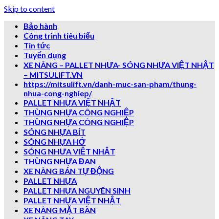
Skip to content
Bảo hành
Công trình tiêu biểu
Tin tức
Tuyển dụng
XE NÂNG – PALLET NHƯA- SÓNG NHỰA VIỆT NHẬT
– MITSULIFT.VN
https://mitsulift.vn/danh-muc-san-pham/thung-
nhua-cong-nghiep/
PALLET NHỰA VIỆT NHẬT
THÙNG NHỰA CÔNG NGHIỆP
THÙNG NHỰA CÔNG NGHIỆP
SÓNG NHỰA BÍT
SÓNG NHỰA HỞ
SÓNG NHƯA VIỆT NHẬT
THÙNG NHỰA ĐAN
XE NÂNG BÁN TỰ ĐỘNG
PALLET NHỰA
PALLET NHỰA NGUYÊN SINH
PALLET NHỰA VIỆT NHẬT
XE NÂNG MẶT BÀN