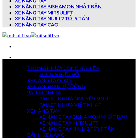
XE NÂNG TAY
XE NÂNG TAY BISHAMON NHẬT BẢN
XE NÂNG TAY MITSULIFT
XE NÂNG TAY NIULI 2 TỚI 5 TẤN
XE NÂNG TAY CAO
Danh mục sản phẩm
THÙNG NHỰA CÔNG NGHIỆP
7 NGÀY
SÓNG NHỰA HỞ
TRẢ HÀNG
XE NÂNG TAY CAO
XE NÂNG BÁN TỰ ĐỘNG
PALLET NHỰA
PALLET NHỰA NGUYÊN SINH
GIAO HÀNG
TOÀN QUỐC
PALLET NHỰA VIỆT NHẬT
XE NÂNG TAY
XE NÂNG TAY BISHAMON NHẬT BẢN
XE NÂNG TAY MITSULIFT
THANH TOÁN
XE NÂNG TAY NIULI 2 TỚI 5 TẤN
KHI NHẬN HÀNG
BÁNH XE NÂNG