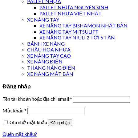
PALLET NHỰA
PALLET NHỰA NGUYÊN SINH
PALLET NHỰA VIỆT NHẬT
XE NÂNG TAY
XE NÂNG TAY BISHAMON NHẬT BẢN
XE NÂNG TAY MITSULIFT
XE NÂNG TAY NIULI 2 TỚI 5 TẤN
BÁNH XE NÂNG
CHẬU HOA NHỰA
XE NÂNG TAY CAO
XE NÂNG ĐIỆN
THANG NÂNG ĐIỆN
XE NÂNG MẶT BÀN
Đăng nhập
Tên tài khoản hoặc địa chỉ email
*
Mật khẩu
*
Ghi nhớ mật khẩu
Đăng nhập
Quên mật khẩu?