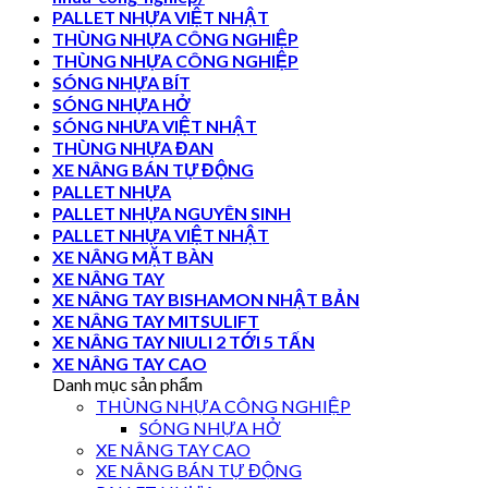
PALLET NHỰA VIỆT NHẬT
THÙNG NHỰA CÔNG NGHIỆP
THÙNG NHỰA CÔNG NGHIỆP
SÓNG NHỰA BÍT
SÓNG NHỰA HỞ
SÓNG NHƯA VIỆT NHẬT
THÙNG NHỰA ĐAN
XE NÂNG BÁN TỰ ĐỘNG
PALLET NHỰA
PALLET NHỰA NGUYÊN SINH
PALLET NHỰA VIỆT NHẬT
XE NÂNG MẶT BÀN
XE NÂNG TAY
XE NÂNG TAY BISHAMON NHẬT BẢN
XE NÂNG TAY MITSULIFT
XE NÂNG TAY NIULI 2 TỚI 5 TẤN
XE NÂNG TAY CAO
Danh mục sản phẩm
THÙNG NHỰA CÔNG NGHIỆP
SÓNG NHỰA HỞ
XE NÂNG TAY CAO
XE NÂNG BÁN TỰ ĐỘNG