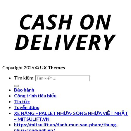
Copyright 2026 ©
UX Themes
Tìm kiếm:
Bảo hành
Công trình tiêu biểu
Tin tức
Tuyển dụng
XE NÂNG – PALLET NHƯA- SÓNG NHỰA VIỆT NHẬT
– MITSULIFT.VN
https://mitsulift.vn/danh-muc-san-pham/thung-
nhua-cong-nghiep/