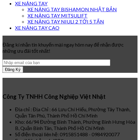
XE NÂNG TAY
XE NÂNG TAY BISHAMON NHẬT BẢN
XE NÂNG TAY MITSULIFT
XE NÂNG TAY NIULI 2 TỚI 5 TẤN
XE NÂNG TAY CAO
Đăng kí nhận tin khuyến mại ngay hôm nay để nhận được
những ưu đãi tốt nhất!
Công Ty TNHH Công Nghiệp Việt Nhật
Địa chỉ : Địa Chỉ : 66 Lưu Chí Hiếu, Phường Tây Thạnh,
Quận Tân Phú, Thành Phố Hồ Chí Minh
Kho: 66/94 Đường Bình Thành, Phường Bình Hưng Hòa
B, Quận Bình Tân, Thành Phố Hồ Chí Minh
Số điện thoại liên hệ: 0915851488 - 0984920077