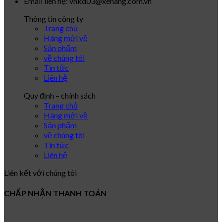
Email liên hệ: vnkd03@xenang.com.vn
Thông tin công ty
Trang chủ
Hàng mới về
Sản phẩm
về chúng tôi
Tin tức
Liên hệ
Quy định – chính sách
Trang chủ
Hàng mới về
Sản phẩm
về chúng tôi
Tin tức
Liên hệ
Liên kết với chúng tôi
CHẤP NHẬN THANH TOÁN