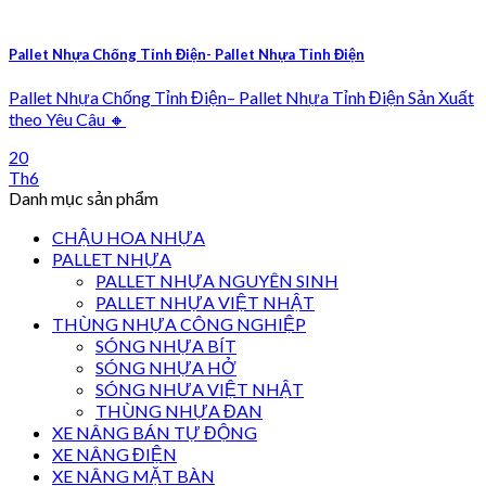
Pallet Nhựa Chống Tỉnh Điện- Pallet Nhựa Tỉnh Điện
Pallet Nhựa Chống Tỉnh Điện– Pallet Nhựa Tỉnh Điện Sản Xuất
theo Yêu Câu 🔸
20
Th6
Danh mục sản phẩm
CHẬU HOA NHỰA
PALLET NHỰA
PALLET NHỰA NGUYÊN SINH
PALLET NHỰA VIỆT NHẬT
THÙNG NHỰA CÔNG NGHIỆP
SÓNG NHỰA BÍT
SÓNG NHỰA HỞ
SÓNG NHƯA VIỆT NHẬT
THÙNG NHỰA ĐAN
XE NÂNG BÁN TỰ ĐỘNG
XE NÂNG ĐIỆN
XE NÂNG MẶT BÀN