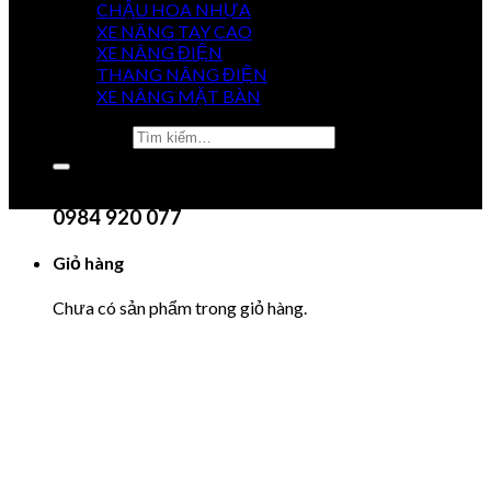
CHẬU HOA NHỰA
XE NÂNG TAY CAO
XE NÂNG ĐIỆN
GIÁ
THANG NÂNG ĐIỆN
TỐT NHẤT
XE NÂNG MẶT BÀN
Tìm kiếm:
0915 851 488
Chưa có sản phẩm trong giỏ hàng.
0984 920 077
Giỏ hàng
Chưa có sản phẩm trong giỏ hàng.