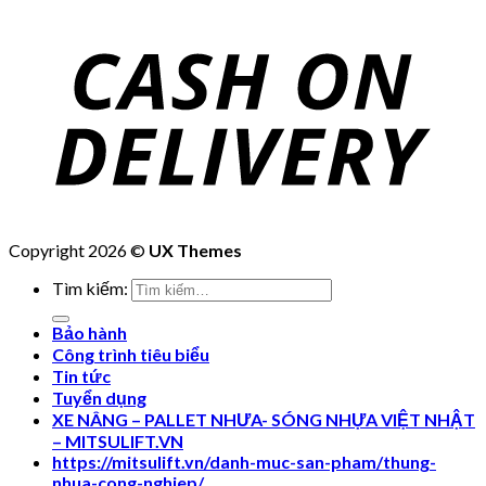
Copyright 2026 ©
UX Themes
Tìm kiếm:
Bảo hành
Công trình tiêu biểu
Tin tức
Tuyển dụng
XE NÂNG – PALLET NHƯA- SÓNG NHỰA VIỆT NHẬT
– MITSULIFT.VN
https://mitsulift.vn/danh-muc-san-pham/thung-
nhua-cong-nghiep/