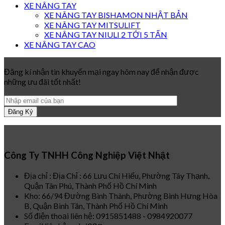
XE NÂNG TAY
XE NÂNG TAY BISHAMON NHẬT BẢN
XE NÂNG TAY MITSULIFT
XE NÂNG TAY NIULI 2 TỚI 5 TẤN
XE NÂNG TAY CAO
Đăng kí nhận tin khuyến mại ngay hôm nay để nhận được
những ưu đãi tốt nhất!
Công Ty TNHH Công Nghiệp Việt Nhật
Địa chỉ : Địa Chỉ : 66 Lưu Chí Hiếu, Phường Tây Thạnh,
Quận Tân Phú, Thành Phố Hồ Chí Minh
Kho: 66/94 Đường Bình Thành, Phường Bình Hưng Hòa
B, Quận Bình Tân, Thành Phố Hồ Chí Minh
Số điện thoại liên hệ: 0915851488 - 0984920077