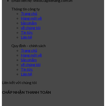
Email liên hệ: vnkd03@xenang.com.vn
Thông tin công ty
Trang chủ
Hàng mới về
Sản phẩm
về chúng tôi
Tin tức
Liên hệ
Quy định – chính sách
Trang chủ
Hàng mới về
Sản phẩm
về chúng tôi
Tin tức
Liên hệ
Liên kết với chúng tôi
CHẤP NHẬN THANH TOÁN