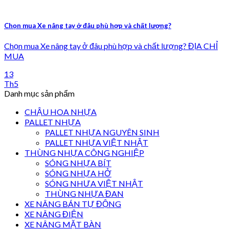
Chọn mua Xe nâng tay ở đâu phù hợp và chất lượng?
Chọn mua Xe nâng tay ở đâu phù hợp và chất lượng? ĐỊA CHỈ
MUA
13
Th5
Danh mục sản phẩm
CHẬU HOA NHỰA
PALLET NHỰA
PALLET NHỰA NGUYÊN SINH
PALLET NHỰA VIỆT NHẬT
THÙNG NHỰA CÔNG NGHIỆP
SÓNG NHỰA BÍT
SÓNG NHỰA HỞ
SÓNG NHƯA VIỆT NHẬT
THÙNG NHỰA ĐAN
XE NÂNG BÁN TỰ ĐỘNG
XE NÂNG ĐIỆN
XE NÂNG MẶT BÀN