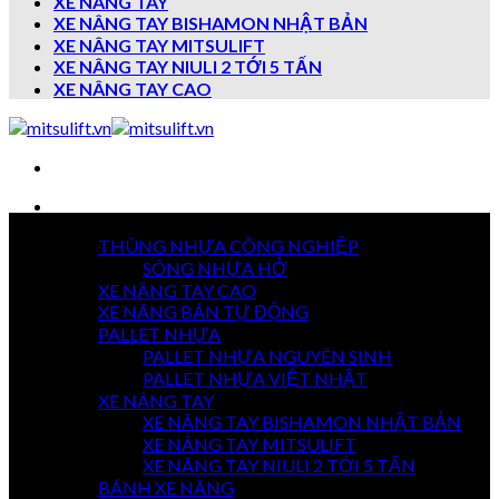
XE NÂNG TAY
XE NÂNG TAY BISHAMON NHẬT BẢN
XE NÂNG TAY MITSULIFT
XE NÂNG TAY NIULI 2 TỚI 5 TẤN
XE NÂNG TAY CAO
Danh mục sản phẩm
THÙNG NHỰA CÔNG NGHIỆP
7 NGÀY
SÓNG NHỰA HỞ
TRẢ HÀNG
XE NÂNG TAY CAO
XE NÂNG BÁN TỰ ĐỘNG
PALLET NHỰA
PALLET NHỰA NGUYÊN SINH
GIAO HÀNG
TOÀN QUỐC
PALLET NHỰA VIỆT NHẬT
XE NÂNG TAY
XE NÂNG TAY BISHAMON NHẬT BẢN
XE NÂNG TAY MITSULIFT
THANH TOÁN
XE NÂNG TAY NIULI 2 TỚI 5 TẤN
KHI NHẬN HÀNG
BÁNH XE NÂNG