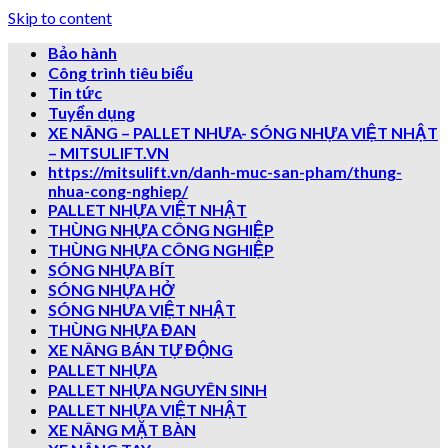
Skip to content
Bảo hành
Công trình tiêu biểu
Tin tức
Tuyển dụng
XE NÂNG – PALLET NHƯA- SÓNG NHỰA VIỆT NHẬT
– MITSULIFT.VN
https://mitsulift.vn/danh-muc-san-pham/thung-
nhua-cong-nghiep/
PALLET NHỰA VIỆT NHẬT
THÙNG NHỰA CÔNG NGHIỆP
THÙNG NHỰA CÔNG NGHIỆP
SÓNG NHỰA BÍT
SÓNG NHỰA HỞ
SÓNG NHƯA VIỆT NHẬT
THÙNG NHỰA ĐAN
XE NÂNG BÁN TỰ ĐỘNG
PALLET NHỰA
PALLET NHỰA NGUYÊN SINH
PALLET NHỰA VIỆT NHẬT
XE NÂNG MẶT BÀN