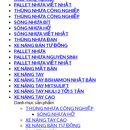
PALLET NHỰA VIỆT NHẬT
THÙNG NHỰA CÔNG NGHIỆP
THÙNG NHỰA CÔNG NGHIỆP
SÓNG NHỰA BÍT
SÓNG NHỰA HỞ
SÓNG NHƯA VIỆT NHẬT
THÙNG NHỰA ĐAN
XE NÂNG BÁN TỰ ĐỘNG
PALLET NHỰA
PALLET NHỰA NGUYÊN SINH
PALLET NHỰA VIỆT NHẬT
XE NÂNG MẶT BÀN
XE NÂNG TAY
XE NÂNG TAY BISHAMON NHẬT BẢN
XE NÂNG TAY MITSULIFT
XE NÂNG TAY NIULI 2 TỚI 5 TẤN
XE NÂNG TAY CAO
Danh mục sản phẩm
THÙNG NHỰA CÔNG NGHIỆP
SÓNG NHỰA HỞ
XE NÂNG TAY CAO
XE NÂNG BÁN TỰ ĐỘNG