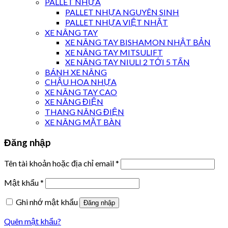
PALLET NHỰA
PALLET NHỰA NGUYÊN SINH
PALLET NHỰA VIỆT NHẬT
XE NÂNG TAY
XE NÂNG TAY BISHAMON NHẬT BẢN
XE NÂNG TAY MITSULIFT
XE NÂNG TAY NIULI 2 TỚI 5 TẤN
BÁNH XE NÂNG
CHẬU HOA NHỰA
XE NÂNG TAY CAO
XE NÂNG ĐIỆN
THANG NÂNG ĐIỆN
XE NÂNG MẶT BÀN
Đăng nhập
Tên tài khoản hoặc địa chỉ email
*
Mật khẩu
*
Ghi nhớ mật khẩu
Đăng nhập
Quên mật khẩu?