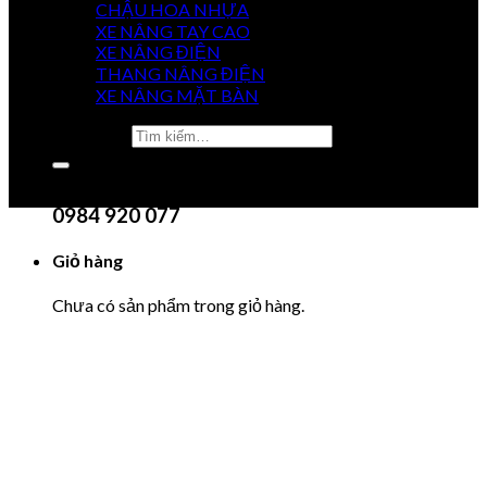
CHẬU HOA NHỰA
XE NÂNG TAY CAO
XE NÂNG ĐIỆN
GIÁ
THANG NÂNG ĐIỆN
TỐT NHẤT
XE NÂNG MẶT BÀN
Tìm kiếm:
0915 851 488
Chưa có sản phẩm trong giỏ hàng.
0984 920 077
Giỏ hàng
Chưa có sản phẩm trong giỏ hàng.