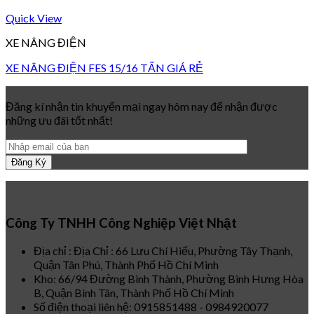
Quick View
XE NÂNG ĐIỆN
XE NÂNG ĐIỆN FES 15/16 TẤN GIÁ RẺ
Đăng kí nhận tin khuyến mại ngay hôm nay để nhận được
những ưu đãi tốt nhất!
Công Ty TNHH Công Nghiệp Việt Nhật
Địa chỉ : Địa Chỉ : 66 Lưu Chí Hiếu, Phường Tây Thạnh,
Quận Tân Phú, Thành Phố Hồ Chí Minh
Kho: 66/94 Đường Bình Thành, Phường Bình Hưng Hòa
B, Quận Bình Tân, Thành Phố Hồ Chí Minh
Số điện thoại liên hệ: 0915851488 - 0984920077