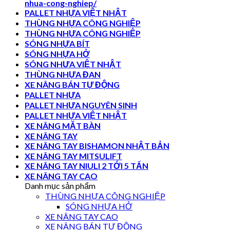
nhua-cong-nghiep/
PALLET NHỰA VIỆT NHẬT
THÙNG NHỰA CÔNG NGHIỆP
THÙNG NHỰA CÔNG NGHIỆP
SÓNG NHỰA BÍT
SÓNG NHỰA HỞ
SÓNG NHƯA VIỆT NHẬT
THÙNG NHỰA ĐAN
XE NÂNG BÁN TỰ ĐỘNG
PALLET NHỰA
PALLET NHỰA NGUYÊN SINH
PALLET NHỰA VIỆT NHẬT
XE NÂNG MẶT BÀN
XE NÂNG TAY
XE NÂNG TAY BISHAMON NHẬT BẢN
XE NÂNG TAY MITSULIFT
XE NÂNG TAY NIULI 2 TỚI 5 TẤN
XE NÂNG TAY CAO
Danh mục sản phẩm
THÙNG NHỰA CÔNG NGHIỆP
SÓNG NHỰA HỞ
XE NÂNG TAY CAO
XE NÂNG BÁN TỰ ĐỘNG