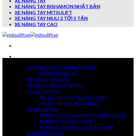
XE NÂNG TAY
XE NÂNG TAY BISHAMON NHẬT BẢN
XE NÂNG TAY MITSULIFT
XE NÂNG TAY NIULI 2 TỚI 5 TẤN
XE NÂNG TAY CAO
Danh mục sản phẩm
THÙNG NHỰA CÔNG NGHIỆP
7 NGÀY
SÓNG NHỰA HỞ
TRẢ HÀNG
XE NÂNG TAY CAO
XE NÂNG BÁN TỰ ĐỘNG
PALLET NHỰA
PALLET NHỰA NGUYÊN SINH
GIAO HÀNG
TOÀN QUỐC
PALLET NHỰA VIỆT NHẬT
XE NÂNG TAY
XE NÂNG TAY BISHAMON NHẬT BẢN
XE NÂNG TAY MITSULIFT
THANH TOÁN
XE NÂNG TAY NIULI 2 TỚI 5 TẤN
KHI NHẬN HÀNG
BÁNH XE NÂNG