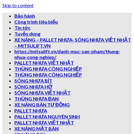
Skip to content
Bảo hành
Công trình tiêu biểu
Tin tức
Tuyển dụng
XE NÂNG – PALLET NHƯA- SÓNG NHỰA VIỆT NHẬT
– MITSULIFT.VN
https://mitsulift.vn/danh-muc-san-pham/thung-
nhua-cong-nghiep/
PALLET NHỰA VIỆT NHẬT
THÙNG NHỰA CÔNG NGHIỆP
THÙNG NHỰA CÔNG NGHIỆP
SÓNG NHỰA BÍT
SÓNG NHỰA HỞ
SÓNG NHƯA VIỆT NHẬT
THÙNG NHỰA ĐAN
XE NÂNG BÁN TỰ ĐỘNG
PALLET NHỰA
PALLET NHỰA NGUYÊN SINH
PALLET NHỰA VIỆT NHẬT
XE NÂNG MẶT BÀN