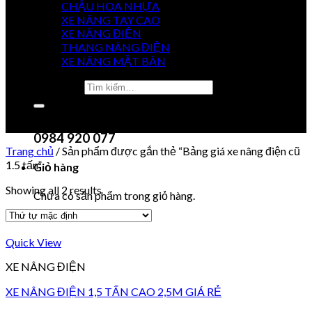
CHẬU HOA NHỰA
XE NÂNG TAY CAO
XE NÂNG ĐIỆN
GIÁ
THANG NÂNG ĐIỆN
TỐT NHẤT
XE NÂNG MẶT BÀN
Tìm kiếm:
0915 851 488
Chưa có sản phẩm trong giỏ hàng.
0984 920 077
Trang chủ
/
Sản phẩm được gắn thẻ “Bảng giá xe nâng điện cũ
1.5 tấn”
Giỏ hàng
Showing all 2 results
Chưa có sản phẩm trong giỏ hàng.
Quick View
XE NÂNG ĐIỆN
XE NÂNG ĐIỆN 1,5 TẤN CAO 2,5M GIÁ RẺ