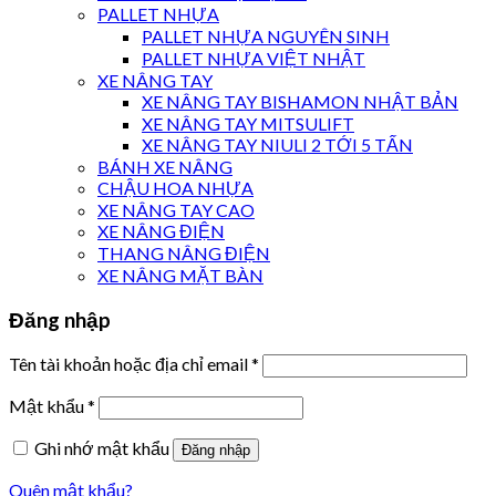
PALLET NHỰA
PALLET NHỰA NGUYÊN SINH
PALLET NHỰA VIỆT NHẬT
XE NÂNG TAY
XE NÂNG TAY BISHAMON NHẬT BẢN
XE NÂNG TAY MITSULIFT
XE NÂNG TAY NIULI 2 TỚI 5 TẤN
BÁNH XE NÂNG
CHẬU HOA NHỰA
XE NÂNG TAY CAO
XE NÂNG ĐIỆN
THANG NÂNG ĐIỆN
XE NÂNG MẶT BÀN
Đăng nhập
Tên tài khoản hoặc địa chỉ email
*
Mật khẩu
*
Ghi nhớ mật khẩu
Đăng nhập
Quên mật khẩu?