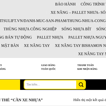
BẢO HÀNH
CÔNG TRÌNH 
XE NÂNG – PALLET NHƯA- SÓ
MITSULIFT.VN/DANH-MUC-SAN-PHAM/THUNG-NHUA-CONG
THÙNG NHỰA CÔNG NGHIỆP
SÓNG NHỰA BÍT
SÓNG
NG BÁN TỰ ĐỘNG
PALLET NHỰA
PALLET NHỰA NGUY
 MẶT BÀN
XE NÂNG TAY
XE NÂNG TAY BISHAMON 
XE NÂNG TAY N
ÀY
GIAO HÀNG
THANH TOÁN
HÀNG
TOÀN QUỐC
KHI NHẬN HÀNG
Tìm
kiếm:
 THẺ “CẦN XE NHỰA”
Hiển thị một kết quả 