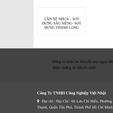
CẦN XÉ NHỰA – SỌT
ĐỰNG SẦU SIÊNG- SỌT
ĐỰNG THANH LONG
Đăng kí nhận tin khuyến mại ngay h
được những ưu đãi tốt nhất!
Công Ty TNHH Công Nghiệp Việt Nhật
Địa chỉ : Địa Chỉ : 66 Lưu Chí Hiếu, Phường
Thạnh, Quận Tân Phú, Thành Phố Hồ Chí Minh