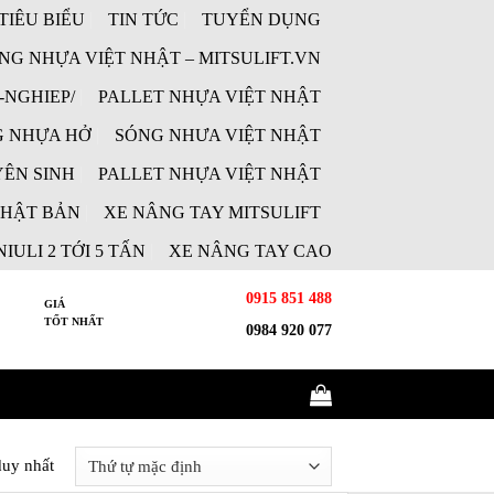
TIÊU BIỂU
TIN TỨC
TUYỂN DỤNG
NG NHỰA VIỆT NHẬT – MITSULIFT.VN
-NGHIEP/
PALLET NHỰA VIỆT NHẬT
 NHỰA HỞ
SÓNG NHƯA VIỆT NHẬT
ÊN SINH
PALLET NHỰA VIỆT NHẬT
NHẬT BẢN
XE NÂNG TAY MITSULIFT
IULI 2 TỚI 5 TẤN
XE NÂNG TAY CAO
0915 851 488
GIÁ
TỐT NHẤT
0984 920 077
duy nhất