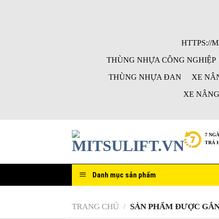
Skip
to
content
HTTPS://
THÙNG NHỰA CÔNG NGHIỆP
THÙNG NHỰA ĐAN
XE NÂ
XE NÂNG
7 NG
TRẢ 
Danh mục sản phẩm
TRANG CHỦ
/
SẢN PHẨM ĐƯỢC GẮN