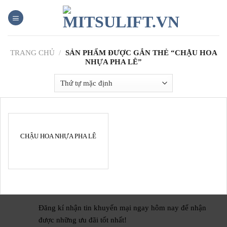
Skip
to
content
TRANG CHỦ
/
SẢN PHẨM ĐƯỢC GẮN THẺ “CHẬU HOA
NHỰA PHA LÊ”
CHẬU HOA NHỰA PHA LÊ
Đăng kí nhận tin khuyến mại ngay hôm nay để nhận
được những ưu đãi tốt nhất!