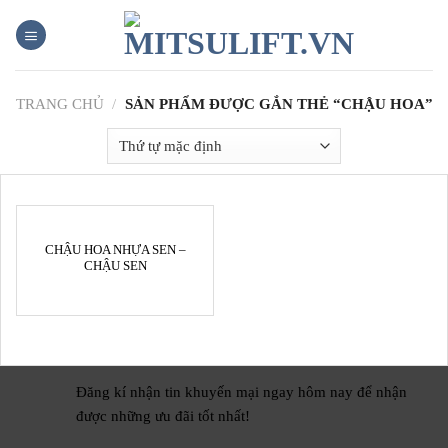
Skip
to
content
TRANG CHỦ
/
SẢN PHẨM ĐƯỢC GẮN THẺ “CHẬU HOA”
CHẬU HOA NHỰA SEN –
CHẬU SEN
Đăng kí nhận tin khuyến mại ngay hôm nay để nhận
được những ưu đãi tốt nhất!