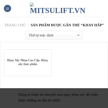
Skip
to
content
TRANG CHỦ
/
SẢN PHẨM ĐƯỢC GẮN THẺ “KHAY HẤP”
Khay Sấy Nhựa Cao Cấp- Khay
sấy thực phẩm
Đăng kí nhận tin khuyến mại ngay hôm nay để nhận
được những ưu đãi tốt nhất!