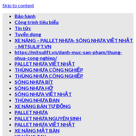
Skip to content
Bảo hành
Công trình tiêu biểu
Tin tức
Tuyển dụng
XE NÂNG – PALLET NHƯA- SÓNG NHỰA VIỆT NHẬT
– MITSULIFT.VN
https://mitsulift.vn/danh-muc-san-pham/thung-
nhua-cong-nghiep/
PALLET NHỰA VIỆT NHẬT
THÙNG NHỰA CÔNG NGHIỆP
THÙNG NHỰA CÔNG NGHIỆP
SÓNG NHỰA BÍT
SÓNG NHỰA HỞ
SÓNG NHƯA VIỆT NHẬT
THÙNG NHỰA ĐAN
XE NÂNG BÁN TỰ ĐỘNG
PALLET NHỰA
PALLET NHỰA NGUYÊN SINH
PALLET NHỰA VIỆT NHẬT
XE NÂNG MẶT BÀN