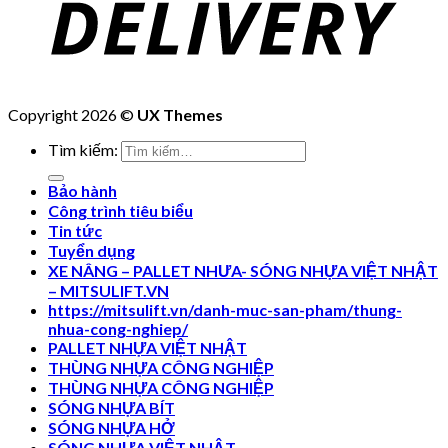
Copyright 2026 ©
UX Themes
Tìm kiếm:
Bảo hành
Công trình tiêu biểu
Tin tức
Tuyển dụng
XE NÂNG – PALLET NHƯA- SÓNG NHỰA VIỆT NHẬT
– MITSULIFT.VN
https://mitsulift.vn/danh-muc-san-pham/thung-
nhua-cong-nghiep/
PALLET NHỰA VIỆT NHẬT
THÙNG NHỰA CÔNG NGHIỆP
THÙNG NHỰA CÔNG NGHIỆP
SÓNG NHỰA BÍT
SÓNG NHỰA HỞ
SÓNG NHƯA VIỆT NHẬT