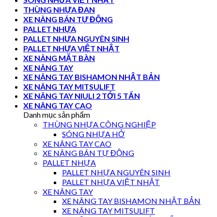
THÙNG NHỰA ĐAN
XE NÂNG BÁN TỰ ĐỘNG
PALLET NHỰA
PALLET NHỰA NGUYÊN SINH
PALLET NHỰA VIỆT NHẬT
XE NÂNG MẶT BÀN
XE NÂNG TAY
XE NÂNG TAY BISHAMON NHẬT BẢN
XE NÂNG TAY MITSULIFT
XE NÂNG TAY NIULI 2 TỚI 5 TẤN
XE NÂNG TAY CAO
Danh mục sản phẩm
THÙNG NHỰA CÔNG NGHIỆP
SÓNG NHỰA HỞ
XE NÂNG TAY CAO
XE NÂNG BÁN TỰ ĐỘNG
PALLET NHỰA
PALLET NHỰA NGUYÊN SINH
PALLET NHỰA VIỆT NHẬT
XE NÂNG TAY
XE NÂNG TAY BISHAMON NHẬT BẢN
XE NÂNG TAY MITSULIFT