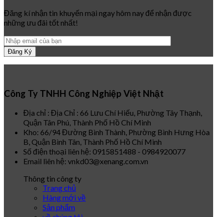
Đăng kí nhận tin khuyến mại ngay hôm nay để nhận được
những ưu đãi tốt nhất!
Công Ty TNHH Công Nghiệp Việt Nhật
Địa chỉ : Địa Chỉ : 66 Lưu Chí Hiếu, Phường Tây Thạnh,
Quận Tân Phú, Thành Phố Hồ Chí Minh
Kho: 66/94 Đường Bình Thành, Phường Bình Hưng Hòa
B, Quận Bình Tân, Thành Phố Hồ Chí Minh
Số điện thoại liên hệ: 0915851488 - 0984920077
Email liên hệ: vnkd03@xenang.com.vn
Thông tin công ty
Trang chủ
Hàng mới về
Sản phẩm
về chúng tôi