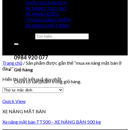
CHẬU HOA NHỰA
XE NÂNG TAY CAO
XE NÂNG ĐIỆN
GIÁ
THANG NÂNG ĐIỆN
TỐT NHẤT
XE NÂNG MẶT BÀN
Tìm kiếm:
0915 851 488
Chưa có sản phẩm trong giỏ hàng.
0984 920 077
Trang chủ
/
Sản phẩm được gắn thẻ “mua xe nâng mặt bàn ở
đâu?”
Giỏ hàng
Hiển thị một kết quả duy nhất
Chưa có sản phẩm trong giỏ hàng.
Quick View
XE NÂNG MẶT BÀN
Xe nâng mặt bàn TT500 – XE NÂNG BÀN 500 kg