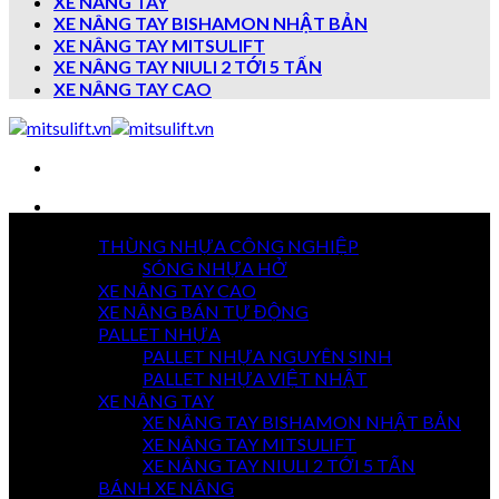
XE NÂNG TAY
XE NÂNG TAY BISHAMON NHẬT BẢN
XE NÂNG TAY MITSULIFT
XE NÂNG TAY NIULI 2 TỚI 5 TẤN
XE NÂNG TAY CAO
Danh mục sản phẩm
THÙNG NHỰA CÔNG NGHIỆP
7 NGÀY
SÓNG NHỰA HỞ
TRẢ HÀNG
XE NÂNG TAY CAO
XE NÂNG BÁN TỰ ĐỘNG
PALLET NHỰA
PALLET NHỰA NGUYÊN SINH
GIAO HÀNG
TOÀN QUỐC
PALLET NHỰA VIỆT NHẬT
XE NÂNG TAY
XE NÂNG TAY BISHAMON NHẬT BẢN
XE NÂNG TAY MITSULIFT
THANH TOÁN
XE NÂNG TAY NIULI 2 TỚI 5 TẤN
KHI NHẬN HÀNG
BÁNH XE NÂNG