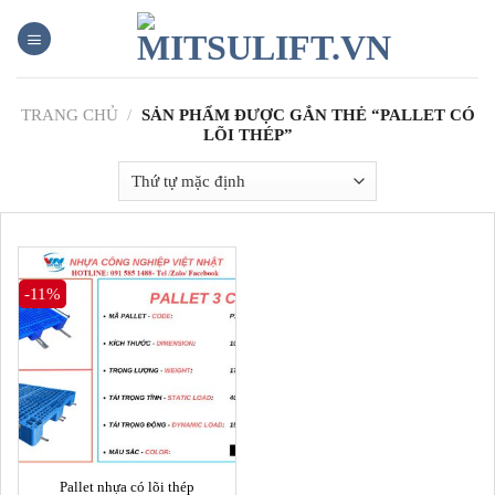
Skip
to
content
TRANG CHỦ
/
SẢN PHẨM ĐƯỢC GẮN THẺ “PALLET CÓ
LÕI THÉP”
-11%
Pallet nhựa có lõi thép