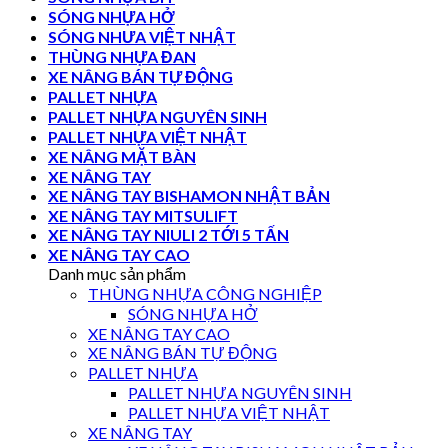
SÓNG NHỰA HỞ
SÓNG NHƯA VIỆT NHẬT
THÙNG NHỰA ĐAN
XE NÂNG BÁN TỰ ĐỘNG
PALLET NHỰA
PALLET NHỰA NGUYÊN SINH
PALLET NHỰA VIỆT NHẬT
XE NÂNG MẶT BÀN
XE NÂNG TAY
XE NÂNG TAY BISHAMON NHẬT BẢN
XE NÂNG TAY MITSULIFT
XE NÂNG TAY NIULI 2 TỚI 5 TẤN
XE NÂNG TAY CAO
Danh mục sản phẩm
THÙNG NHỰA CÔNG NGHIỆP
SÓNG NHỰA HỞ
XE NÂNG TAY CAO
XE NÂNG BÁN TỰ ĐỘNG
PALLET NHỰA
PALLET NHỰA NGUYÊN SINH
PALLET NHỰA VIỆT NHẬT
XE NÂNG TAY