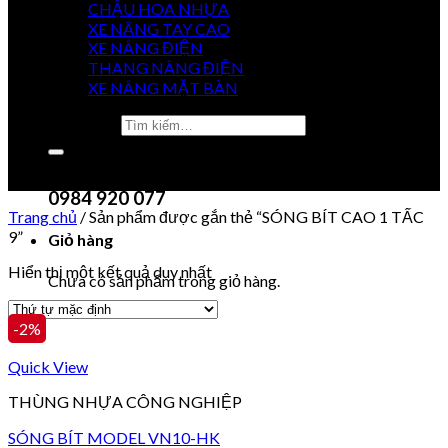
CHẬU HOA NHỰA
XE NÂNG TAY CAO
XE NÂNG ĐIỆN
GIÁ
THANG NÂNG ĐIỆN
TỐT NHẤT
XE NÂNG MẶT BÀN
Tìm kiếm:
0915 851 488
Chưa có sản phẩm trong giỏ hàng.
0984 920 077
Trang chủ
/
Sản phẩm được gắn thẻ “SÓNG BÍT CAO 1 TẤC
9”
Giỏ hàng
Hiển thị một kết quả duy nhất
Chưa có sản phẩm trong giỏ hàng.
-2%
Quick View
THÙNG NHỰA CÔNG NGHIỆP
SÓNG BÍT MODEL VN10-HK