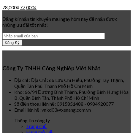
78,000
₫
77,000
₫
Đăng kí nhận tin khuyến mại ngay hôm nay để nhận được
những ưu đãi tốt nhất!
Công Ty TNHH Công Nghiệp Việt Nhật
Địa chỉ : Địa Chỉ : 66 Lưu Chí Hiếu, Phường Tây Thạnh,
Quận Tân Phú, Thành Phố Hồ Chí Minh
Kho: 66/94 Đường Bình Thành, Phường Bình Hưng Hòa
B, Quận Bình Tân, Thành Phố Hồ Chí Minh
Số điện thoại liên hệ: 0915851488 - 0984920077
Email liên hệ: vnkd03@xenang.com.vn
Thông tin công ty
Trang chủ
Hàng mới về