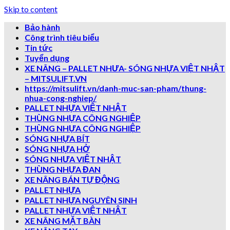
Skip to content
Bảo hành
Công trình tiêu biểu
Tin tức
Tuyển dụng
XE NÂNG – PALLET NHƯA- SÓNG NHỰA VIỆT NHẬT
– MITSULIFT.VN
https://mitsulift.vn/danh-muc-san-pham/thung-
nhua-cong-nghiep/
PALLET NHỰA VIỆT NHẬT
THÙNG NHỰA CÔNG NGHIỆP
THÙNG NHỰA CÔNG NGHIỆP
SÓNG NHỰA BÍT
SÓNG NHỰA HỞ
SÓNG NHƯA VIỆT NHẬT
THÙNG NHỰA ĐAN
XE NÂNG BÁN TỰ ĐỘNG
PALLET NHỰA
PALLET NHỰA NGUYÊN SINH
PALLET NHỰA VIỆT NHẬT
XE NÂNG MẶT BÀN