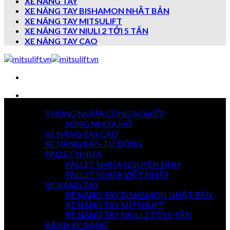
XE NÂNG TAY
XE NÂNG TAY BISHAMON NHẬT BẢN
XE NÂNG TAY MITSULIFT
XE NÂNG TAY NIULI 2 TỚI 5 TẤN
XE NÂNG TAY CAO
Danh mục sản phẩm
THÙNG NHỰA CÔNG NGHIỆP
7 NGÀY
SÓNG NHỰA HỞ
TRẢ HÀNG
XE NÂNG TAY CAO
XE NÂNG BÁN TỰ ĐỘNG
PALLET NHỰA
PALLET NHỰA NGUYÊN SINH
GIAO HÀNG
TOÀN QUỐC
PALLET NHỰA VIỆT NHẬT
XE NÂNG TAY
XE NÂNG TAY BISHAMON NHẬT BẢN
XE NÂNG TAY MITSULIFT
THANH TOÁN
XE NÂNG TAY NIULI 2 TỚI 5 TẤN
KHI NHẬN HÀNG
BÁNH XE NÂNG