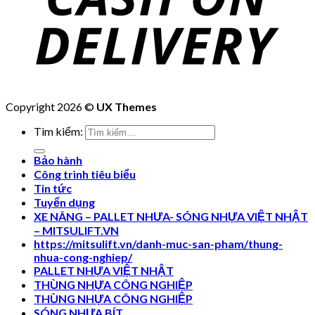
Copyright 2026 ©
UX Themes
Tìm kiếm:
Bảo hành
Công trình tiêu biểu
Tin tức
Tuyển dụng
XE NÂNG – PALLET NHƯA- SÓNG NHỰA VIỆT NHẬT
– MITSULIFT.VN
https://mitsulift.vn/danh-muc-san-pham/thung-
nhua-cong-nghiep/
PALLET NHỰA VIỆT NHẬT
THÙNG NHỰA CÔNG NGHIỆP
THÙNG NHỰA CÔNG NGHIỆP
SÓNG NHỰA BÍT