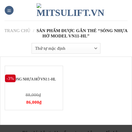
Skip
to
content
TRANG CHỦ
/
SẢN PHẨM ĐƯỢC GẮN THẺ “SÓNG NHỰA
HỞ MODEL VN11-HL”
-3%
SÓNG NHỰA HỞ VN11-HL
88,000
₫
86,000
₫