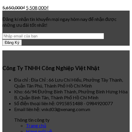
5,650,000
₫
5,508,000
₫
Đăng kí nhận tin khuyến mại ngay hôm nay để nhận được
những ưu đãi tốt nhất!
Công Ty TNHH Công Nghiệp Việt Nhật
Địa chỉ : Địa Chỉ : 66 Lưu Chí Hiếu, Phường Tây Thạnh,
Quận Tân Phú, Thành Phố Hồ Chí Minh
Kho: 66/94 Đường Bình Thành, Phường Bình Hưng Hòa
B, Quận Bình Tân, Thành Phố Hồ Chí Minh
Số điện thoại liên hệ: 0915851488 - 0984920077
Email liên hệ: vnkd03@xenang.com.vn
Thông tin công ty
Trang chủ
Hàng mới về