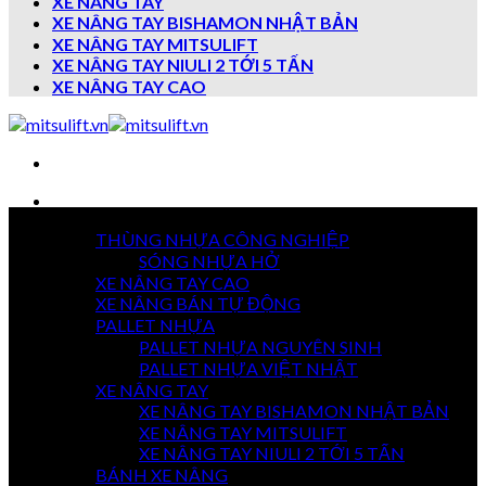
XE NÂNG TAY
XE NÂNG TAY BISHAMON NHẬT BẢN
XE NÂNG TAY MITSULIFT
XE NÂNG TAY NIULI 2 TỚI 5 TẤN
XE NÂNG TAY CAO
Danh mục sản phẩm
THÙNG NHỰA CÔNG NGHIỆP
7 NGÀY
SÓNG NHỰA HỞ
TRẢ HÀNG
XE NÂNG TAY CAO
XE NÂNG BÁN TỰ ĐỘNG
PALLET NHỰA
PALLET NHỰA NGUYÊN SINH
GIAO HÀNG
TOÀN QUỐC
PALLET NHỰA VIỆT NHẬT
XE NÂNG TAY
XE NÂNG TAY BISHAMON NHẬT BẢN
XE NÂNG TAY MITSULIFT
THANH TOÁN
XE NÂNG TAY NIULI 2 TỚI 5 TẤN
KHI NHẬN HÀNG
BÁNH XE NÂNG