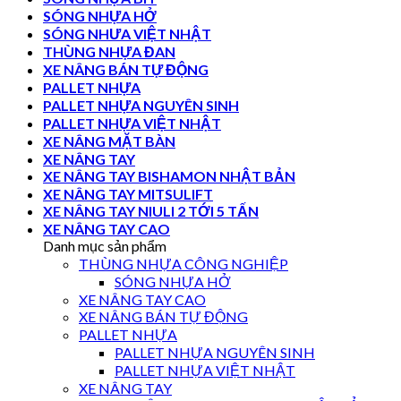
SÓNG NHỰA HỞ
SÓNG NHƯA VIỆT NHẬT
THÙNG NHỰA ĐAN
XE NÂNG BÁN TỰ ĐỘNG
PALLET NHỰA
PALLET NHỰA NGUYÊN SINH
PALLET NHỰA VIỆT NHẬT
XE NÂNG MẶT BÀN
XE NÂNG TAY
XE NÂNG TAY BISHAMON NHẬT BẢN
XE NÂNG TAY MITSULIFT
XE NÂNG TAY NIULI 2 TỚI 5 TẤN
XE NÂNG TAY CAO
Danh mục sản phẩm
THÙNG NHỰA CÔNG NGHIỆP
SÓNG NHỰA HỞ
XE NÂNG TAY CAO
XE NÂNG BÁN TỰ ĐỘNG
PALLET NHỰA
PALLET NHỰA NGUYÊN SINH
PALLET NHỰA VIỆT NHẬT
XE NÂNG TAY