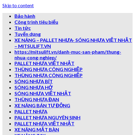
Skip to content
Bảo hành
Công trình tiêu biểu
Tin tức
Tuyển dụng
XE NÂNG – PALLET NHƯA- SÓNG NHỰA VIỆT NHẬT
– MITSULIFT.VN
https://mitsulift.vn/danh-muc-san-pham/thung-
nhua-cong-nghiep/
PALLET NHỰA VIỆT NHẬT
THÙNG NHỰA CÔNG NGHIỆP
THÙNG NHỰA CÔNG NGHIỆP
SÓNG NHỰA BÍT
SÓNG NHỰA HỞ
SÓNG NHƯA VIỆT NHẬT
THÙNG NHỰA ĐAN
XE NÂNG BÁN TỰ ĐỘNG
PALLET NHỰA
PALLET NHỰA NGUYÊN SINH
PALLET NHỰA VIỆT NHẬT
XE NÂNG MẶT BÀN