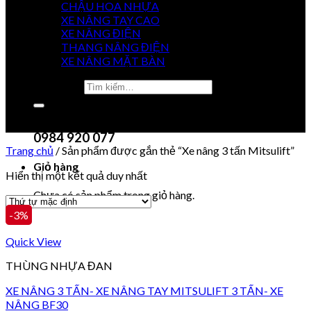
CHẬU HOA NHỰA
XE NÂNG TAY CAO
XE NÂNG ĐIỆN
GIÁ
THANG NÂNG ĐIỆN
TỐT NHẤT
XE NÂNG MẶT BÀN
Tìm kiếm:
0915 851 488
Chưa có sản phẩm trong giỏ hàng.
0984 920 077
Trang chủ
/
Sản phẩm được gắn thẻ “Xe nâng 3 tấn Mitsulift”
Giỏ hàng
Hiển thị một kết quả duy nhất
Chưa có sản phẩm trong giỏ hàng.
-3%
Quick View
THÙNG NHỰA ĐAN
XE NÂNG 3 TẤN- XE NÂNG TAY MITSULIFT 3 TẤN- XE
NÂNG BF30