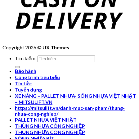
Copyright 2026 ©
UX Themes
Tìm kiếm:
Bảo hành
Công trình tiêu biểu
Tin tức
Tuyển dụng
XE NÂNG – PALLET NHƯA- SÓNG NHỰA VIỆT NHẬT
– MITSULIFT.VN
https://mitsulift.vn/danh-muc-san-pham/thung-
nhua-cong-nghiep/
PALLET NHỰA VIỆT NHẬT
THÙNG NHỰA CÔNG NGHIỆP
THÙNG NHỰA CÔNG NGHIỆP
SÓNG NHỰA BÍT