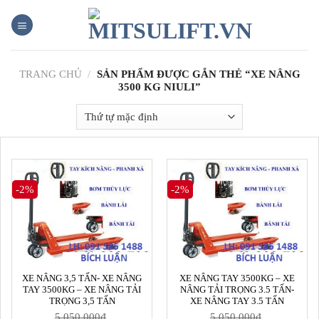
Skip
to
content
TRANG CHỦ
/
SẢN PHẨM ĐƯỢC GẮN THẺ “XE NÂNG
3500 KG NIULI”
-2%
-2%
XE NÂNG 3,5 TẤN- XE NÂNG
XE NÂNG TAY 3500KG – XE
TAY 3500KG – XE NÂNG TẢI
NÂNG TẢI TRỌNG 3.5 TẤN-
TRỌNG 3,5 TẤN
XE NÂNG TAY 3.5 TẤN
5,050,000
₫
5,050,000
₫