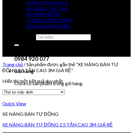
CHẬU HOA NHỰA
XE NÂNG TAY CAO
XE NÂNG ĐIỆN
GIÁ
THANG NÂNG ĐIỆN
TỐT NHẤT
XE NÂNG MẶT BÀN
Tìm kiếm:
0915 851 488
Chưa có sản phẩm trong giỏ hàng.
0984 920 077
Trang chủ
/
Sản phẩm được gắn thẻ “XE NÂNG BÁN TỰ
ĐỘNG 1.5 TẤN CAO 3M GIÁ RẺ”
Giỏ hàng
Hiển thị một kết quả duy nhất
Chưa có sản phẩm trong giỏ hàng.
Quick View
XE NÂNG BÁN TỰ ĐỘNG
XE NÂNG BÁN TỰ ĐỘNG 1.5 TẤN CAO 3M GIÁ RẺ