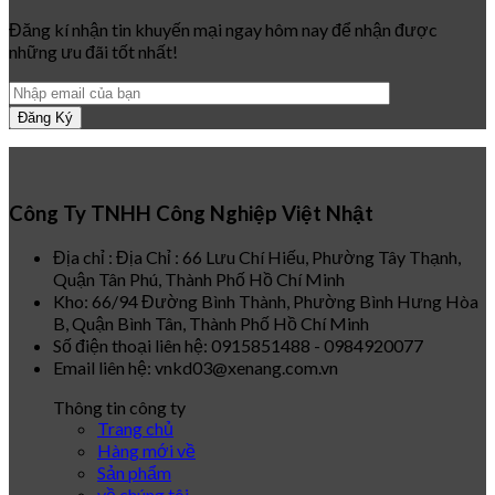
Đăng kí nhận tin khuyến mại ngay hôm nay để nhận được
những ưu đãi tốt nhất!
Công Ty TNHH Công Nghiệp Việt Nhật
Địa chỉ : Địa Chỉ : 66 Lưu Chí Hiếu, Phường Tây Thạnh,
Quận Tân Phú, Thành Phố Hồ Chí Minh
Kho: 66/94 Đường Bình Thành, Phường Bình Hưng Hòa
B, Quận Bình Tân, Thành Phố Hồ Chí Minh
Số điện thoại liên hệ: 0915851488 - 0984920077
Email liên hệ: vnkd03@xenang.com.vn
Thông tin công ty
Trang chủ
Hàng mới về
Sản phẩm
về chúng tôi