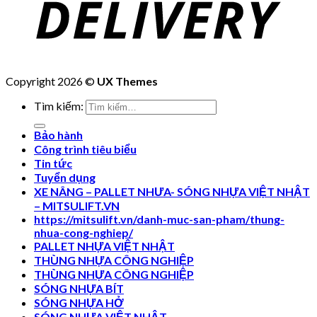
Copyright 2026 ©
UX Themes
Tìm kiếm:
Bảo hành
Công trình tiêu biểu
Tin tức
Tuyển dụng
XE NÂNG – PALLET NHƯA- SÓNG NHỰA VIỆT NHẬT
– MITSULIFT.VN
https://mitsulift.vn/danh-muc-san-pham/thung-
nhua-cong-nghiep/
PALLET NHỰA VIỆT NHẬT
THÙNG NHỰA CÔNG NGHIỆP
THÙNG NHỰA CÔNG NGHIỆP
SÓNG NHỰA BÍT
SÓNG NHỰA HỞ
SÓNG NHƯA VIỆT NHẬT