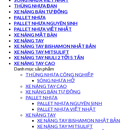
THÙNG NHỰA ĐAN
XE NÂNG BÁN TỰ ĐỘNG
PALLET NHỰA
PALLET NHỰA NGUYÊN SINH
PALLET NHỰA VIỆT NHẬT
XE NÂNG MẶT BÀN
XE NÂNG TAY
XE NÂNG TAY BISHAMON NHẬT BẢN
XE NÂNG TAY MITSULIFT
XE NÂNG TAY NIULI 2 TỚI 5 TẤN
XE NÂNG TAY CAO
Danh mục sản phẩm
THÙNG NHỰA CÔNG NGHIỆP
SÓNG NHỰA HỞ
XE NÂNG TAY CAO
XE NÂNG BÁN TỰ ĐỘNG
PALLET NHỰA
PALLET NHỰA NGUYÊN SINH
PALLET NHỰA VIỆT NHẬT
XE NÂNG TAY
XE NÂNG TAY BISHAMON NHẬT BẢN
XE NÂNG TAY MITSULIFT