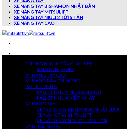
XE NÂNG TAY
XE NÂNG TAY BISHAMON NHẬT BẢN
XE NÂNG TAY MITSULIFT
XE NÂNG TAY NIULI 2 TỚI 5 TẤN
XE NÂNG TAY CAO
Danh mục sản phẩm
THÙNG NHỰA CÔNG NGHIỆP
7 NGÀY
SÓNG NHỰA HỞ
TRẢ HÀNG
XE NÂNG TAY CAO
XE NÂNG BÁN TỰ ĐỘNG
PALLET NHỰA
PALLET NHỰA NGUYÊN SINH
GIAO HÀNG
TOÀN QUỐC
PALLET NHỰA VIỆT NHẬT
XE NÂNG TAY
XE NÂNG TAY BISHAMON NHẬT BẢN
XE NÂNG TAY MITSULIFT
THANH TOÁN
XE NÂNG TAY NIULI 2 TỚI 5 TẤN
KHI NHẬN HÀNG
BÁNH XE NÂNG