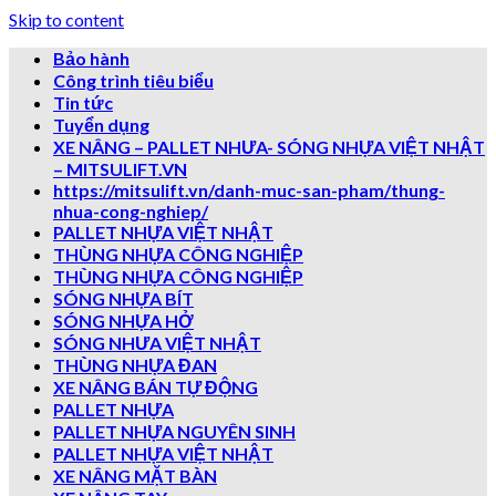
Skip to content
Bảo hành
Công trình tiêu biểu
Tin tức
Tuyển dụng
XE NÂNG – PALLET NHƯA- SÓNG NHỰA VIỆT NHẬT
– MITSULIFT.VN
https://mitsulift.vn/danh-muc-san-pham/thung-
nhua-cong-nghiep/
PALLET NHỰA VIỆT NHẬT
THÙNG NHỰA CÔNG NGHIỆP
THÙNG NHỰA CÔNG NGHIỆP
SÓNG NHỰA BÍT
SÓNG NHỰA HỞ
SÓNG NHƯA VIỆT NHẬT
THÙNG NHỰA ĐAN
XE NÂNG BÁN TỰ ĐỘNG
PALLET NHỰA
PALLET NHỰA NGUYÊN SINH
PALLET NHỰA VIỆT NHẬT
XE NÂNG MẶT BÀN