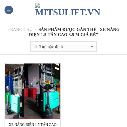
Skip
to
content
TRANG CHỦ
/
SẢN PHẨM ĐƯỢC GẮN THẺ “XE NÂNG
ĐIỆN 1.5 TẤN CAO 3.5 M GIÁ RẺ”
XE NÂNG ĐIỆN 1.5 TẤN CAO