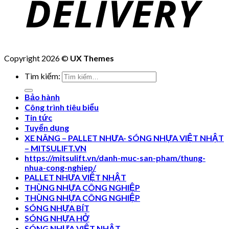
Copyright 2026 ©
UX Themes
Tìm kiếm:
Bảo hành
Công trình tiêu biểu
Tin tức
Tuyển dụng
XE NÂNG – PALLET NHƯA- SÓNG NHỰA VIỆT NHẬT
– MITSULIFT.VN
https://mitsulift.vn/danh-muc-san-pham/thung-
nhua-cong-nghiep/
PALLET NHỰA VIỆT NHẬT
THÙNG NHỰA CÔNG NGHIỆP
THÙNG NHỰA CÔNG NGHIỆP
SÓNG NHỰA BÍT
SÓNG NHỰA HỞ
SÓNG NHƯA VIỆT NHẬT