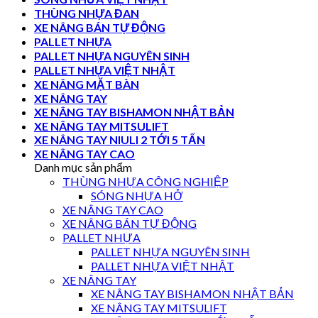
THÙNG NHỰA ĐAN
XE NÂNG BÁN TỰ ĐỘNG
PALLET NHỰA
PALLET NHỰA NGUYÊN SINH
PALLET NHỰA VIỆT NHẬT
XE NÂNG MẶT BÀN
XE NÂNG TAY
XE NÂNG TAY BISHAMON NHẬT BẢN
XE NÂNG TAY MITSULIFT
XE NÂNG TAY NIULI 2 TỚI 5 TẤN
XE NÂNG TAY CAO
Danh mục sản phẩm
THÙNG NHỰA CÔNG NGHIỆP
SÓNG NHỰA HỞ
XE NÂNG TAY CAO
XE NÂNG BÁN TỰ ĐỘNG
PALLET NHỰA
PALLET NHỰA NGUYÊN SINH
PALLET NHỰA VIỆT NHẬT
XE NÂNG TAY
XE NÂNG TAY BISHAMON NHẬT BẢN
XE NÂNG TAY MITSULIFT