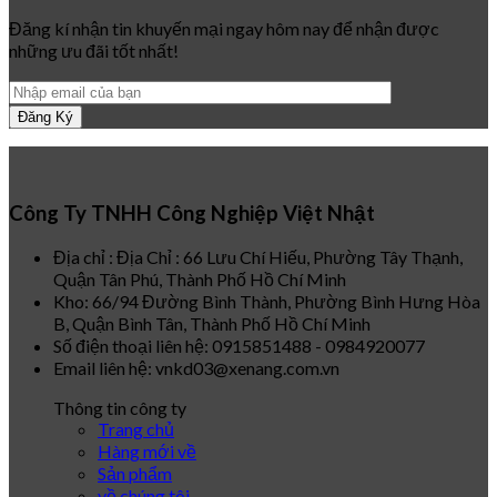
Đăng kí nhận tin khuyến mại ngay hôm nay để nhận được
những ưu đãi tốt nhất!
Công Ty TNHH Công Nghiệp Việt Nhật
Địa chỉ : Địa Chỉ : 66 Lưu Chí Hiếu, Phường Tây Thạnh,
Quận Tân Phú, Thành Phố Hồ Chí Minh
Kho: 66/94 Đường Bình Thành, Phường Bình Hưng Hòa
B, Quận Bình Tân, Thành Phố Hồ Chí Minh
Số điện thoại liên hệ: 0915851488 - 0984920077
Email liên hệ: vnkd03@xenang.com.vn
Thông tin công ty
Trang chủ
Hàng mới về
Sản phẩm
về chúng tôi