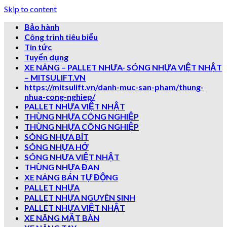
Skip to content
Bảo hành
Công trình tiêu biểu
Tin tức
Tuyển dụng
XE NÂNG – PALLET NHƯA- SÓNG NHỰA VIỆT NHẬT
– MITSULIFT.VN
https://mitsulift.vn/danh-muc-san-pham/thung-
nhua-cong-nghiep/
PALLET NHỰA VIỆT NHẬT
THÙNG NHỰA CÔNG NGHIỆP
THÙNG NHỰA CÔNG NGHIỆP
SÓNG NHỰA BÍT
SÓNG NHỰA HỞ
SÓNG NHƯA VIỆT NHẬT
THÙNG NHỰA ĐAN
XE NÂNG BÁN TỰ ĐỘNG
PALLET NHỰA
PALLET NHỰA NGUYÊN SINH
PALLET NHỰA VIỆT NHẬT
XE NÂNG MẶT BÀN