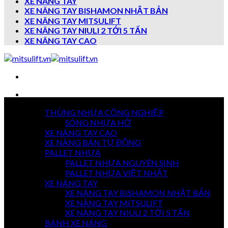
XE NÂNG TAY
XE NÂNG TAY BISHAMON NHẬT BẢN
XE NÂNG TAY MITSULIFT
XE NÂNG TAY NIULI 2 TỚI 5 TẤN
XE NÂNG TAY CAO
Danh mục sản phẩm
THÙNG NHỰA CÔNG NGHIỆP
7 NGÀY
SÓNG NHỰA HỞ
TRẢ HÀNG
XE NÂNG TAY CAO
XE NÂNG BÁN TỰ ĐỘNG
PALLET NHỰA
PALLET NHỰA NGUYÊN SINH
GIAO HÀNG
TOÀN QUỐC
PALLET NHỰA VIỆT NHẬT
XE NÂNG TAY
XE NÂNG TAY BISHAMON NHẬT BẢN
XE NÂNG TAY MITSULIFT
THANH TOÁN
XE NÂNG TAY NIULI 2 TỚI 5 TẤN
KHI NHẬN HÀNG
BÁNH XE NÂNG