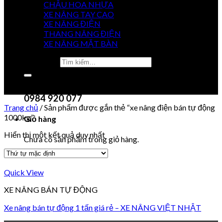
CHẬU HOA NHỰA
XE NÂNG TAY CAO
XE NÂNG ĐIỆN
GIÁ
THANG NÂNG ĐIỆN
TỐT NHẤT
XE NÂNG MẶT BÀN
Tìm kiếm:
0915 851 488
Chưa có sản phẩm trong giỏ hàng.
0984 920 077
Trang chủ
/
Sản phẩm được gắn thẻ “xe nâng điện bán tự động
1000kg”
Giỏ hàng
Hiển thị một kết quả duy nhất
Chưa có sản phẩm trong giỏ hàng.
Quick View
XE NÂNG BÁN TỰ ĐỘNG
Xe nâng bán tự động 1 tấn giá rẻ – XE NÂNG VIỆT NHẬT