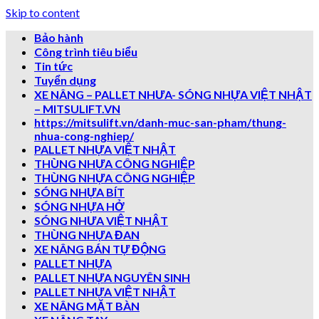
Skip to content
Bảo hành
Công trình tiêu biểu
Tin tức
Tuyển dụng
XE NÂNG – PALLET NHƯA- SÓNG NHỰA VIỆT NHẬT
– MITSULIFT.VN
https://mitsulift.vn/danh-muc-san-pham/thung-
nhua-cong-nghiep/
PALLET NHỰA VIỆT NHẬT
THÙNG NHỰA CÔNG NGHIỆP
THÙNG NHỰA CÔNG NGHIỆP
SÓNG NHỰA BÍT
SÓNG NHỰA HỞ
SÓNG NHƯA VIỆT NHẬT
THÙNG NHỰA ĐAN
XE NÂNG BÁN TỰ ĐỘNG
PALLET NHỰA
PALLET NHỰA NGUYÊN SINH
PALLET NHỰA VIỆT NHẬT
XE NÂNG MẶT BÀN