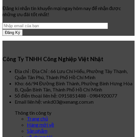
Đăng kí nhận tin khuyến mại ngay hôm nay để nhận được
những ưu đãi tốt nhất!
Công Ty TNHH Công Nghiệp Việt Nhật
Địa chỉ : Địa Chỉ : 66 Lưu Chí Hiếu, Phường Tây Thạnh,
Quận Tân Phú, Thành Phố Hồ Chí Minh
Kho: 66/94 Đường Bình Thành, Phường Bình Hưng Hòa
B, Quận Bình Tân, Thành Phố Hồ Chí Minh
Số điện thoại liên hệ: 0915851488 - 0984920077
Email liên hệ: vnkd03@xenang.com.vn
Thông tin công ty
Trang chủ
Hàng mới về
Sản phẩm
về chúng tôi