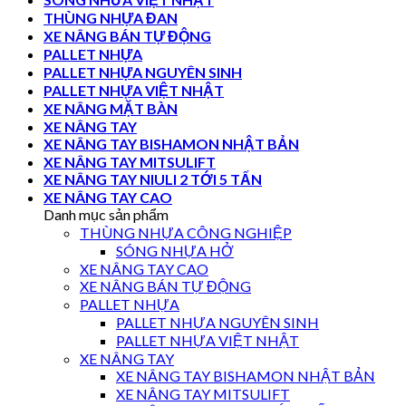
THÙNG NHỰA ĐAN
XE NÂNG BÁN TỰ ĐỘNG
PALLET NHỰA
PALLET NHỰA NGUYÊN SINH
PALLET NHỰA VIỆT NHẬT
XE NÂNG MẶT BÀN
XE NÂNG TAY
XE NÂNG TAY BISHAMON NHẬT BẢN
XE NÂNG TAY MITSULIFT
XE NÂNG TAY NIULI 2 TỚI 5 TẤN
XE NÂNG TAY CAO
Danh mục sản phẩm
THÙNG NHỰA CÔNG NGHIỆP
SÓNG NHỰA HỞ
XE NÂNG TAY CAO
XE NÂNG BÁN TỰ ĐỘNG
PALLET NHỰA
PALLET NHỰA NGUYÊN SINH
PALLET NHỰA VIỆT NHẬT
XE NÂNG TAY
XE NÂNG TAY BISHAMON NHẬT BẢN
XE NÂNG TAY MITSULIFT