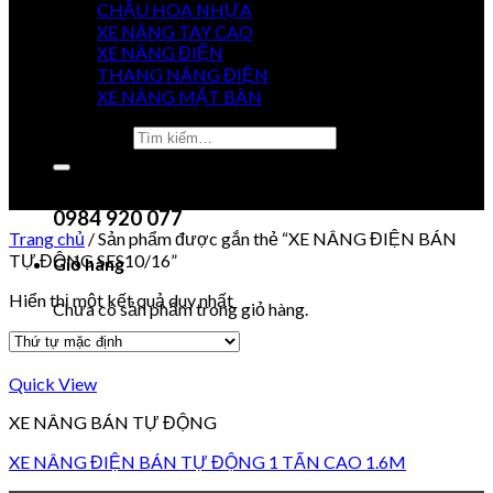
CHẬU HOA NHỰA
XE NÂNG TAY CAO
XE NÂNG ĐIỆN
GIÁ
THANG NÂNG ĐIỆN
TỐT NHẤT
XE NÂNG MẶT BÀN
Tìm kiếm:
0915 851 488
Chưa có sản phẩm trong giỏ hàng.
0984 920 077
Trang chủ
/
Sản phẩm được gắn thẻ “XE NÂNG ĐIỆN BÁN
TỰ ĐỘNG SES10/16”
Giỏ hàng
Hiển thị một kết quả duy nhất
Chưa có sản phẩm trong giỏ hàng.
Quick View
XE NÂNG BÁN TỰ ĐỘNG
XE NÂNG ĐIỆN BÁN TỰ ĐỘNG 1 TẤN CAO 1.6M