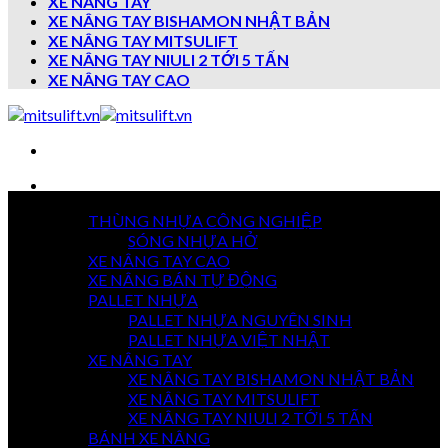
XE NÂNG TAY
XE NÂNG TAY BISHAMON NHẬT BẢN
XE NÂNG TAY MITSULIFT
XE NÂNG TAY NIULI 2 TỚI 5 TẤN
XE NÂNG TAY CAO
Danh mục sản phẩm
THÙNG NHỰA CÔNG NGHIỆP
7 NGÀY
SÓNG NHỰA HỞ
TRẢ HÀNG
XE NÂNG TAY CAO
XE NÂNG BÁN TỰ ĐỘNG
PALLET NHỰA
PALLET NHỰA NGUYÊN SINH
GIAO HÀNG
TOÀN QUỐC
PALLET NHỰA VIỆT NHẬT
XE NÂNG TAY
XE NÂNG TAY BISHAMON NHẬT BẢN
XE NÂNG TAY MITSULIFT
THANH TOÁN
XE NÂNG TAY NIULI 2 TỚI 5 TẤN
KHI NHẬN HÀNG
BÁNH XE NÂNG