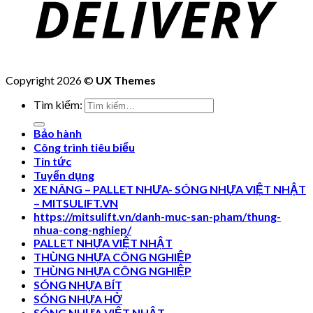
Copyright 2026 ©
UX Themes
Tìm kiếm:
Bảo hành
Công trình tiêu biểu
Tin tức
Tuyển dụng
XE NÂNG – PALLET NHƯA- SÓNG NHỰA VIỆT NHẬT
– MITSULIFT.VN
https://mitsulift.vn/danh-muc-san-pham/thung-
nhua-cong-nghiep/
PALLET NHỰA VIỆT NHẬT
THÙNG NHỰA CÔNG NGHIỆP
THÙNG NHỰA CÔNG NGHIỆP
SÓNG NHỰA BÍT
SÓNG NHỰA HỞ
SÓNG NHƯA VIỆT NHẬT