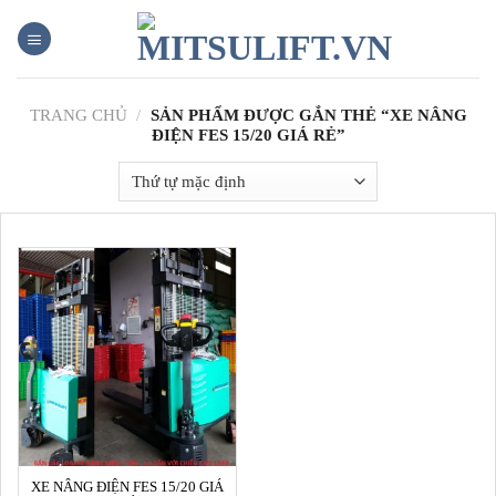
Skip
to
content
TRANG CHỦ
/
SẢN PHẨM ĐƯỢC GẮN THẺ “XE NÂNG
ĐIỆN FES 15/20 GIÁ RẺ”
XE NÂNG ĐIỆN FES 15/20 GIÁ