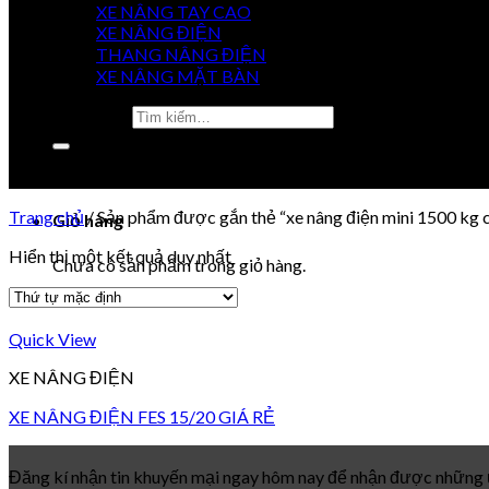
XE NÂNG TAY CAO
GIÁ
XE NÂNG ĐIỆN
TỐT NHẤT
THANG NÂNG ĐIỆN
XE NÂNG MẶT BÀN
Tìm kiếm:
0915 851 488
0984 920 077
Chưa có sản phẩm trong giỏ hàng.
Trang chủ
/
Sản phẩm được gắn thẻ “xe nâng điện mini 1500 kg 
Giỏ hàng
Hiển thị một kết quả duy nhất
Chưa có sản phẩm trong giỏ hàng.
Quick View
XE NÂNG ĐIỆN
XE NÂNG ĐIỆN FES 15/20 GIÁ RẺ
Đăng kí nhận tin khuyến mại ngay hôm nay để nhận được những ư