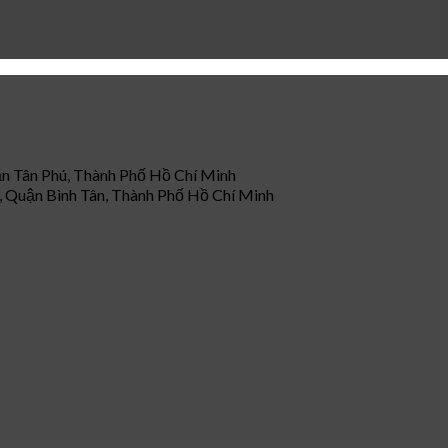
uận Tân Phú, Thành Phố Hồ Chí Minh
 Quận Bình Tân, Thành Phố Hồ Chí Minh