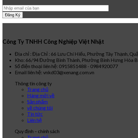
Công Ty TNHH Công Nghiệp Việt Nhật
Địa chỉ : Địa Chỉ : 66 Lưu Chí Hiếu, Phường Tây Thạnh, Q
Kho: 66/94 Đường Bình Thành, Phường Bình Hưng Hòa B,
Số điện thoại liên hệ: 0915851488 - 0984920077
Email liên hệ: vnkd03@xenang.com.vn
Thông tin công ty
Trang chủ
Hàng mới về
Sản phẩm
về chúng tôi
Tin tức
Liên hệ
Quy định – chính sách
Trang chủ