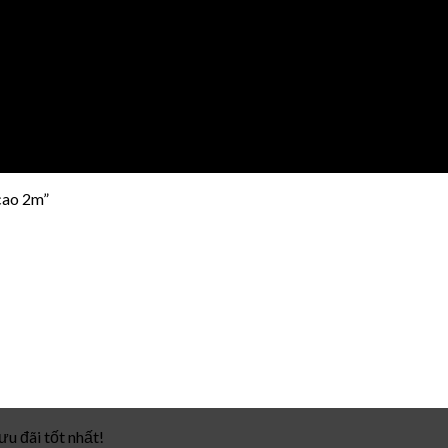
cao 2m”
u đãi tốt nhất!