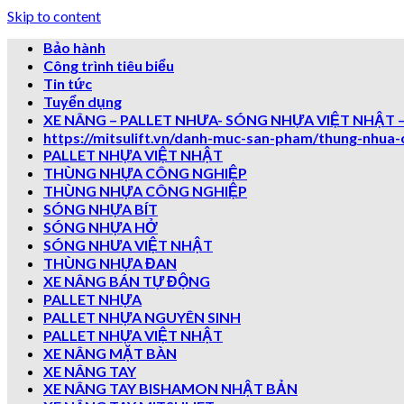
Skip to content
Bảo hành
Công trình tiêu biểu
Tin tức
Tuyển dụng
XE NÂNG – PALLET NHƯA- SÓNG NHỰA VIỆT NHẬT –
https://mitsulift.vn/danh-muc-san-pham/thung-nhua-
PALLET NHỰA VIỆT NHẬT
THÙNG NHỰA CÔNG NGHIỆP
THÙNG NHỰA CÔNG NGHIỆP
SÓNG NHỰA BÍT
SÓNG NHỰA HỞ
SÓNG NHƯA VIỆT NHẬT
THÙNG NHỰA ĐAN
XE NÂNG BÁN TỰ ĐỘNG
PALLET NHỰA
PALLET NHỰA NGUYÊN SINH
PALLET NHỰA VIỆT NHẬT
XE NÂNG MẶT BÀN
XE NÂNG TAY
XE NÂNG TAY BISHAMON NHẬT BẢN