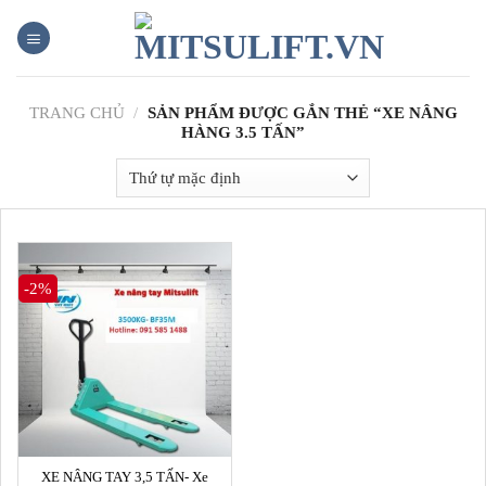
Skip
to
content
TRANG CHỦ
/
SẢN PHẨM ĐƯỢC GẮN THẺ “XE NÂNG
HÀNG 3.5 TẤN”
-2%
XE NÂNG TAY 3,5 TẤN- Xe