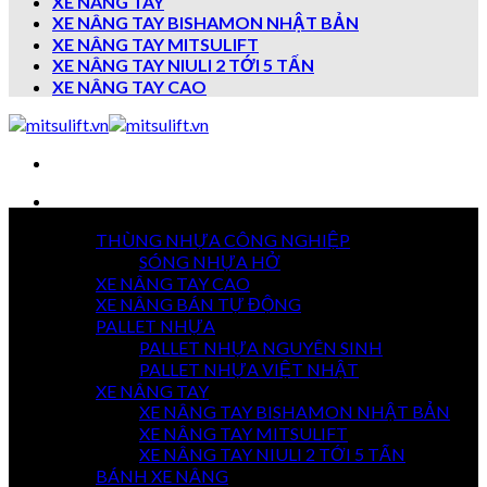
XE NÂNG TAY
XE NÂNG TAY BISHAMON NHẬT BẢN
XE NÂNG TAY MITSULIFT
XE NÂNG TAY NIULI 2 TỚI 5 TẤN
XE NÂNG TAY CAO
Danh mục sản phẩm
THÙNG NHỰA CÔNG NGHIỆP
7 NGÀY
SÓNG NHỰA HỞ
TRẢ HÀNG
XE NÂNG TAY CAO
XE NÂNG BÁN TỰ ĐỘNG
PALLET NHỰA
PALLET NHỰA NGUYÊN SINH
GIAO HÀNG
TOÀN QUỐC
PALLET NHỰA VIỆT NHẬT
XE NÂNG TAY
XE NÂNG TAY BISHAMON NHẬT BẢN
XE NÂNG TAY MITSULIFT
THANH TOÁN
XE NÂNG TAY NIULI 2 TỚI 5 TẤN
KHI NHẬN HÀNG
BÁNH XE NÂNG