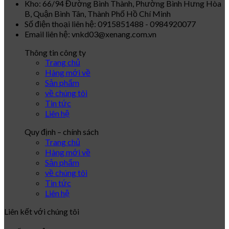
Kho: 66/94 Đường Bình Thành, Phường Bình Hưng Hòa
B, Quận Bình Tân, Thành Phố Hồ Chí Minh
Số điện thoại liên hệ: 0915851488 - 0984920077
Email liên hệ: vnkd03@xenang.com.vn
Thông tin công ty
Trang chủ
Hàng mới về
Sản phẩm
về chúng tôi
Tin tức
Liên hệ
Quy định – chính sách
Trang chủ
Hàng mới về
Sản phẩm
về chúng tôi
Tin tức
Liên hệ
Liên kết với chúng tôi