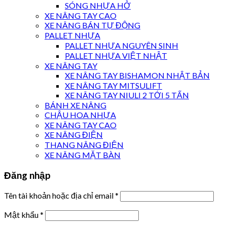
SÓNG NHỰA HỞ
XE NÂNG TAY CAO
XE NÂNG BÁN TỰ ĐỘNG
PALLET NHỰA
PALLET NHỰA NGUYÊN SINH
PALLET NHỰA VIỆT NHẬT
XE NÂNG TAY
XE NÂNG TAY BISHAMON NHẬT BẢN
XE NÂNG TAY MITSULIFT
XE NÂNG TAY NIULI 2 TỚI 5 TẤN
BÁNH XE NÂNG
CHẬU HOA NHỰA
XE NÂNG TAY CAO
XE NÂNG ĐIỆN
THANG NÂNG ĐIỆN
XE NÂNG MẶT BÀN
Đăng nhập
Tên tài khoản hoặc địa chỉ email
*
Mật khẩu
*