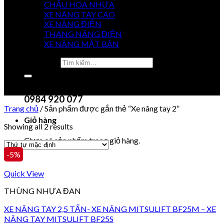
CHẬU HOA NHỰA
XE NÂNG TAY CAO
XE NÂNG ĐIỆN
GIÁ
THANG NÂNG ĐIỆN
TỐT NHẤT
XE NÂNG MẶT BÀN
Tìm kiếm:
0915 851 488
Chưa có sản phẩm trong giỏ hàng.
0984 920 077
Trang chủ
/
Sản phẩm được gắn thẻ “Xe nâng tay 2”
Giỏ hàng
Showing all 2 results
Chưa có sản phẩm trong giỏ hàng.
-5%
Quick View
THÙNG NHỰA ĐAN
XE NÂNG TAY 2,5 TẤN- XE NÂNG MITSULIFT BF25M – XE
NÂNG TAY MITSULIFT BF25S