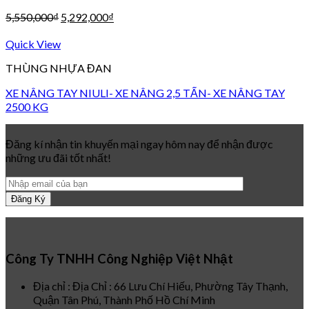
5,550,000
₫
5,292,000
₫
Quick View
THÙNG NHỰA ĐAN
XE NÂNG TAY NIULI- XE NÂNG 2,5 TẤN- XE NÂNG TAY
2500 KG
Đăng kí nhận tin khuyến mại ngay hôm nay để nhận được
những ưu đãi tốt nhất!
Công Ty TNHH Công Nghiệp Việt Nhật
Địa chỉ : Địa Chỉ : 66 Lưu Chí Hiếu, Phường Tây Thạnh,
Quận Tân Phú, Thành Phố Hồ Chí Minh