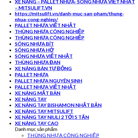
XE NÂNG – PALLET NHƯA- SÓNG NHỰA VIỆT NHẬT
– MITSULIFT.VN
https://mitsulift.vn/danh-muc-san-pham/thung-
nhua-cong-nghiep/
PALLET NHỰA VIỆT NHẬT
THÙNG NHỰA CÔNG NGHIỆP
THÙNG NHỰA CÔNG NGHIỆP
SÓNG NHỰA BÍT
SÓNG NHỰA HỞ
SÓNG NHƯA VIỆT NHẬT
THÙNG NHỰA ĐAN
XE NÂNG BÁN TỰ ĐỘNG
PALLET NHỰA
PALLET NHỰA NGUYÊN SINH
PALLET NHỰA VIỆT NHẬT
XE NÂNG MẶT BÀN
XE NÂNG TAY
XE NÂNG TAY BISHAMON NHẬT BẢN
XE NÂNG TAY MITSULIFT
XE NÂNG TAY NIULI 2 TỚI 5 TẤN
XE NÂNG TAY CAO
Danh mục sản phẩm
THÙNG NHỰA CÔNG NGHIỆP