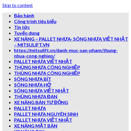
Skip to content
Bảo hành
Công trình tiêu biểu
Tin tức
Tuyển dụng
XE NÂNG – PALLET NHƯA- SÓNG NHỰA VIỆT NHẬT
– MITSULIFT.VN
https://mitsulift.vn/danh-muc-san-pham/thung-
nhua-cong-nghiep/
PALLET NHỰA VIỆT NHẬT
THÙNG NHỰA CÔNG NGHIỆP
THÙNG NHỰA CÔNG NGHIỆP
SÓNG NHỰA BÍT
SÓNG NHỰA HỞ
SÓNG NHƯA VIỆT NHẬT
THÙNG NHỰA ĐAN
XE NÂNG BÁN TỰ ĐỘNG
PALLET NHỰA
PALLET NHỰA NGUYÊN SINH
PALLET NHỰA VIỆT NHẬT
XE NÂNG MẶT BÀN