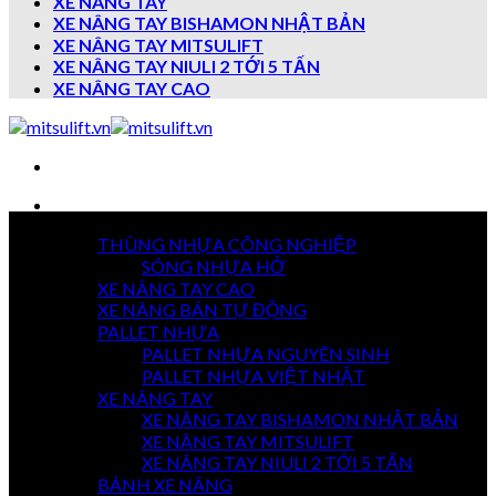
XE NÂNG TAY
XE NÂNG TAY BISHAMON NHẬT BẢN
XE NÂNG TAY MITSULIFT
XE NÂNG TAY NIULI 2 TỚI 5 TẤN
XE NÂNG TAY CAO
Danh mục sản phẩm
THÙNG NHỰA CÔNG NGHIỆP
7 NGÀY
SÓNG NHỰA HỞ
TRẢ HÀNG
XE NÂNG TAY CAO
XE NÂNG BÁN TỰ ĐỘNG
PALLET NHỰA
PALLET NHỰA NGUYÊN SINH
GIAO HÀNG
TOÀN QUỐC
PALLET NHỰA VIỆT NHẬT
XE NÂNG TAY
XE NÂNG TAY BISHAMON NHẬT BẢN
XE NÂNG TAY MITSULIFT
THANH TOÁN
XE NÂNG TAY NIULI 2 TỚI 5 TẤN
KHI NHẬN HÀNG
BÁNH XE NÂNG