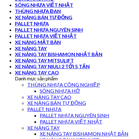
SÓNG NHƯA VIỆT NHẬT
THÙNG NHỰA ĐAN
XE NÂNG BÁN TỰ ĐỘNG
PALLET NHỰA
PALLET NHỰA NGUYÊN SINH
PALLET NHỰA VIỆT NHẬT
XE NÂNG MẶT BÀN
XE NÂNG TAY
XE NÂNG TAY BISHAMON NHẬT BẢN
XE NÂNG TAY MITSULIFT
XE NÂNG TAY NIULI 2 TỚI 5 TẤN
XE NÂNG TAY CAO
Danh mục sản phẩm
THÙNG NHỰA CÔNG NGHIỆP
SÓNG NHỰA HỞ
XE NÂNG TAY CAO
XE NÂNG BÁN TỰ ĐỘNG
PALLET NHỰA
PALLET NHỰA NGUYÊN SINH
PALLET NHỰA VIỆT NHẬT
XE NÂNG TAY
XE NÂNG TAY BISHAMON NHẬT BẢN