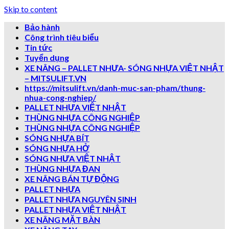
Skip to content
Bảo hành
Công trình tiêu biểu
Tin tức
Tuyển dụng
XE NÂNG – PALLET NHƯA- SÓNG NHỰA VIỆT NHẬT
– MITSULIFT.VN
https://mitsulift.vn/danh-muc-san-pham/thung-
nhua-cong-nghiep/
PALLET NHỰA VIỆT NHẬT
THÙNG NHỰA CÔNG NGHIỆP
THÙNG NHỰA CÔNG NGHIỆP
SÓNG NHỰA BÍT
SÓNG NHỰA HỞ
SÓNG NHƯA VIỆT NHẬT
THÙNG NHỰA ĐAN
XE NÂNG BÁN TỰ ĐỘNG
PALLET NHỰA
PALLET NHỰA NGUYÊN SINH
PALLET NHỰA VIỆT NHẬT
XE NÂNG MẶT BÀN