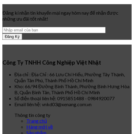
Đăng kí nhận tin khuyến mại ngay hôm nay để nhận được
những ưu đãi tốt nhất!
Công Ty TNHH Công Nghiệp Việt Nhật
Địa chỉ : Địa Chỉ : 66 Lưu Chí Hiếu, Phường Tây Thạnh,
Quận Tân Phú, Thành Phố Hồ Chí Minh
Kho: 66/94 Đường Bình Thành, Phường Bình Hưng Hòa
B, Quận Bình Tân, Thành Phố Hồ Chí Minh
Số điện thoại liên hệ: 0915851488 - 0984920077
Email liên hệ: vnkd03@xenang.com.vn
Thông tin công ty
Trang chủ
Hàng mới về
Sản phẩm