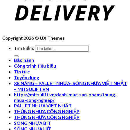
Copyright 2026 ©
UX Themes
Tìm kiếm:
Bảo hành
Công trình tiêu biểu
Tin tức
Tuyển dụng
XE NÂNG – PALLET NHƯA- SÓNG NHỰA VIỆT NHẬT
– MITSULIFT.VN
https://mitsulift.vn/danh-muc-san-pham/thung-
nhua-cong-nghiep/
PALLET NHỰA VIỆT NHẬT
THÙNG NHỰA CÔNG NGHIỆP
THÙNG NHỰA CÔNG NGHIỆP
SÓNG NHỰA BÍT
SÓNG NHỰA HỞ