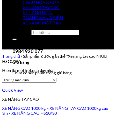
CHẬU HOA NHỰA
XE NÂNG TAY CAO
XE NÂNG ĐIỆN
GIÁ
THANG NÂNG ĐIỆN
TỐT NHẤT
XE NÂNG MẶT BÀN
Tìm kiếm:
0915 851 488
Chưa có sản phẩm trong giỏ hàng.
0984 920 077
Trang chủ
/
Sản phẩm được gắn thẻ “Xe nâng tay cao NIULI
HS10/30”
Giỏ hàng
Hiển thị một kết quả duy nhất
Chưa có sản phẩm trong giỏ hàng.
Quick View
XE NÂNG TAY CAO
XE NÂNG CAO 1000 kg – XE NÂNG TAY CAO 1000kg cao
3m – XE NÂNG CAO HS10/30