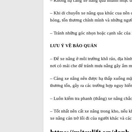
– Không hạ càng xe nâng quá nhanh hoặc dừ
– Khi di chuyển xe nâng qua khúc cua nên c
hỏng, tổn thương chính mình và những ngư
– Tránh những góc nhọn hoặc cạnh sắc của
LƯU Ý VỀ BẢO QUẢN
– Để xe nâng ở môi trường khô ráo, địa hìn
nơi có mái che để tránh mưa nắng gây ẩm mố
– Càng xe nâng nên được hạ thấp xuống mặt
thương tổn, gây ra các trường hợp nguy hiể
– Luôn kiểm tra phanh (thắng) xe nâng chắ
– Tốt nhất nên cất xe nâng trong kho, nếu k
xe nâng cản trở lối đi của người khác và các