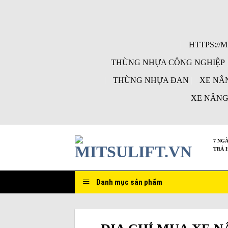
Skip
to
content
HTTPS://
THÙNG NHỰA CÔNG NGHIỆP
THÙNG NHỰA ĐAN
XE NÂ
XE NÂNG
7 NG
TRẢ 
Danh mục sản phẩm