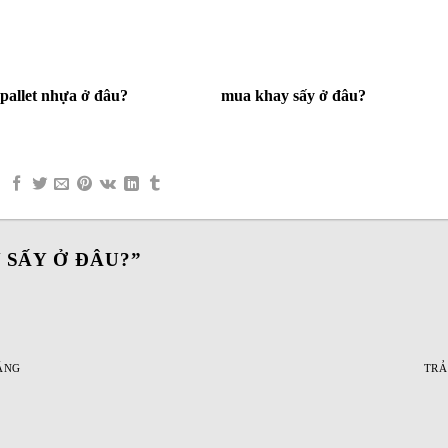
pallet nhựa ở đâu?
mua khay sấy ở đâu?
 SẤY Ở ĐÂU?
”
SÁNG
TRẢ