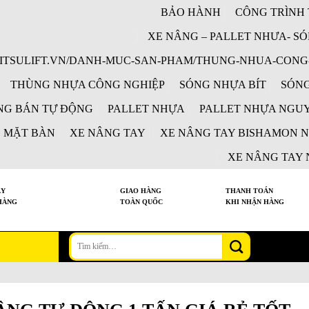
BẢO HÀNH
CÔNG TRÌNH 
XE NÂNG – PALLET NHƯA- SÓ
MITSULIFT.VN/DANH-MUC-SAN-PHAM/THUNG-NHUA-CONG
THÙNG NHỰA CÔNG NGHIỆP
SÓNG NHỰA BÍT
SÓNG
NG BÁN TỰ ĐỘNG
PALLET NHỰA
PALLET NHỰA NGUY
 MẶT BÀN
XE NÂNG TAY
XE NÂNG TAY BISHAMON 
XE NÂNG TAY N
ÀY
GIAO HÀNG
THANH TOÁN
HÀNG
TOÀN QUỐC
KHI NHẬN HÀNG
Tìm
kiếm: