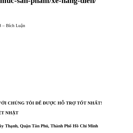
h-muc-san-pham/xe-nang-dien/
 – Bích Luận
ỚI CHÚNG TÔI ĐỂ ĐƯỢC HỖ TRỢ TỐT NHẤT!
ỆT NHẬT
Tây Thạnh, Quận Tân Phú, Thành Phố Hồ Chí Minh