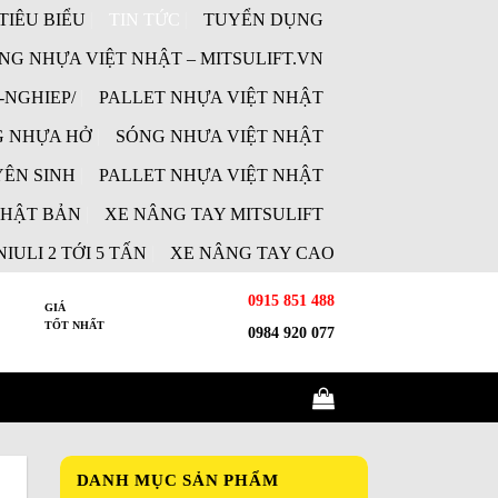
TIÊU BIỂU
TIN TỨC
TUYỂN DỤNG
NG NHỰA VIỆT NHẬT – MITSULIFT.VN
-NGHIEP/
PALLET NHỰA VIỆT NHẬT
 NHỰA HỞ
SÓNG NHƯA VIỆT NHẬT
ÊN SINH
PALLET NHỰA VIỆT NHẬT
NHẬT BẢN
XE NÂNG TAY MITSULIFT
IULI 2 TỚI 5 TẤN
XE NÂNG TAY CAO
0915 851 488
GIÁ
TỐT NHẤT
0984 920 077
DANH MỤC SẢN PHẨM