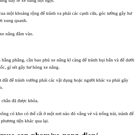
ng hay rẽ xe nâng đột ngột.
ua một khoảng rộng để tránh va phải các cạnh cửa, góc tường gây hư
ời xung quanh.
 xe nâng đâm vào.
h bằng phẳng, cần bao phủ xe nâng kĩ càng để tránh bụi bẩn và để dưới
c, gỉ sét gây hư hỏng xe nâng.
 đất để tránh vướng phải các vật dụng hoặc người khác va phải gây
m.
c chắn đã được khóa.
hông có kho có thể cất ở một nơi nào đó vắng vẻ và trống trải, tránh để
 phương tiện khác qua lại.