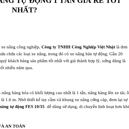
ÂNG TỰ ĐỘNG 1 TẤN GIÁ RẺ TỐT
NHẤT?
g xe nâng công nghiệp,
Công ty TNHH Công Nghiệp Việt Nhật
là đơn
sửa chửa các loại xe nâng, trong đó có xe nâng bán tự động. Gần 20
quý khách hàng sản phẩm tốt nhất với giá thành hợp lý, xứng đáng là
ốt nhiều năm qua.
 nâng hàng hóa có khối lượng cao nhất là 1 tấn, nâng hàng lên xe tải, ô
 là 1.6 m. Nhờ thiết kế tay cầm và khung xe nâng cứng cáp, đem lại sự
nâng tự động FES 10/35
dễ dàng sử dụng, di chuyển linh hoạt hơn khi
VÀ AN TOÀN