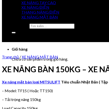
XE NÂNG TAY CAO
GIÁ
XE NÂNG ĐIỆN
TỐT NHẤT
THANG NÂNG ĐIỆN
XE NÂNG MẶT BÀN
Tìm kiếm:
0915 851 488
0984 920 077
Chưa có sản phẩm trong giỏ hàng.
Giỏ hàng
Trang chủ
/
XE NÂNG MẶT BÀN
Chưa có sản phẩm trong giỏ hàng.
XE NÂNG BÀN 150KG – XE N
Xe nâng mặt bàn loại
MITSULIFT
Tiêu chuẩn Nhật Bản ( Tập 
– Model: TF15 ( Hoặc TT150)
– Tải trọng nâng 150kg
Load Capacity 150kg