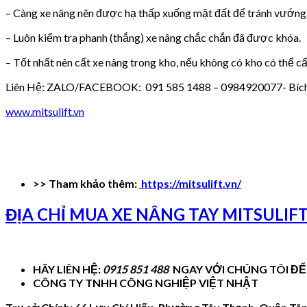
– Càng xe nâng nên được hạ thấp xuống mặt đất để tránh vướng 
– Luôn kiểm tra phanh (thắng) xe nâng chắc chắn đã được khóa.
– Tốt nhất nên cất xe nâng trong kho, nếu không có kho có thể cất
Liên Hệ: ZALO/FACEBOOK: 091 585 1488 – 0984920077- Bích
www.mitsulift.vn
>> Tham khảo thêm:
https://mitsulift.vn/
ĐỊA CHỈ MUA XE NÂNG TAY MITSULIF
HÃY LIÊN HỆ:
0915 851 488
NGAY VỚI CHÚNG TÔI ĐỂ
CÔNG TY TNHH CÔNG NGHIỆP VIỆT NHẬT