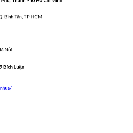
n Phú, Thành Phố Hồ Chí Minh
 Q. Bình Tân, TP HCM
Hà Nội
8
Bích Luận
-nhua/