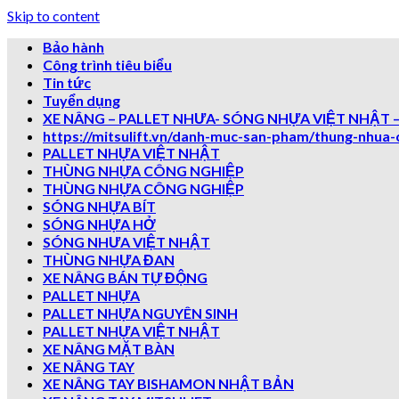
Skip to content
Bảo hành
Công trình tiêu biểu
Tin tức
Tuyển dụng
XE NÂNG – PALLET NHƯA- SÓNG NHỰA VIỆT NHẬT –
https://mitsulift.vn/danh-muc-san-pham/thung-nhua-
PALLET NHỰA VIỆT NHẬT
THÙNG NHỰA CÔNG NGHIỆP
THÙNG NHỰA CÔNG NGHIỆP
SÓNG NHỰA BÍT
SÓNG NHỰA HỞ
SÓNG NHƯA VIỆT NHẬT
THÙNG NHỰA ĐAN
XE NÂNG BÁN TỰ ĐỘNG
PALLET NHỰA
PALLET NHỰA NGUYÊN SINH
PALLET NHỰA VIỆT NHẬT
XE NÂNG MẶT BÀN
XE NÂNG TAY
XE NÂNG TAY BISHAMON NHẬT BẢN