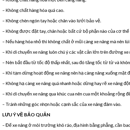
– Không chất hàng hóa quá cao.
– Không chèn ngón tay hoặc chân vào lưới bảo vệ.
– Không được đặt tay, chân hoặc bất cứ bộ phận nào của cơ thể 
– Nếu hàng hóa nhỏ thì không chất ở mũi càng xe nâng mà nên lùi 
– Khi di chuyển xe nâng luôn chú ý các vật cản lớn trên đường xe 
– Nên bắt đầu từ tốc độ thấp nhất, sau đó tăng tốc từ từ và khôn
– Khi tạm dừng hoạt động xe nâng nên hạ càng nâng xuống mặt đ
– Không hạ càng xe nâng quá nhanh hoặc dừng hay rẽ xe nâng đột
– Khi di chuyển xe nâng qua khúc cua nên cua một khoảng rộng đ
– Tránh những góc nhọn hoặc cạnh sắc của xe nâng đâm vào.
LƯU Ý VỀ BẢO QUẢN
– Để xe nâng ở môi trường khô ráo, địa hình bằng phẳng, cần bao