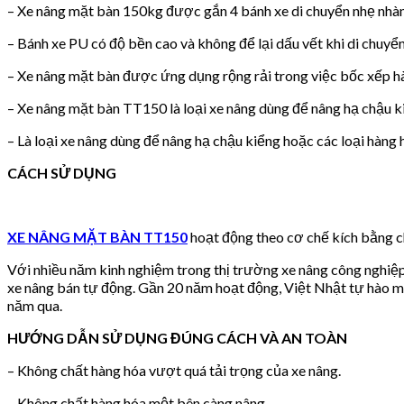
– Xe nâng mặt bàn 150kg được gắn 4 bánh xe di chuyển nhẹ nhàn, 
– Bánh xe PU có độ bền cao và không để lại dấu vết khi di chuyển
– Xe nâng mặt bàn được ứng dụng rộng rải trong việc bốc xếp hà
– Xe nâng mặt bàn TT150 là loại xe nâng dùng để nâng hạ chậu ki
– Là loại xe nâng dùng để nâng hạ chậu kiểng hoặc các loại hàng 
CÁCH SỬ DỤNG
XE NÂNG MẶT BÀN TT150
hoạt động theo cơ chế kích bằng c
Với nhiều năm kinh nghiệm trong thị trường xe nâng công nghiệ
xe nâng bán tự động. Gần 20 năm hoạt động, Việt Nhật tự hào ma
năm qua.
HƯỚNG DẪN SỬ DỤNG ĐÚNG CÁCH VÀ AN TOÀN
– Không chất hàng hóa vượt quá tải trọng của xe nâng.
– Không chất hàng hóa một bên càng nâng.