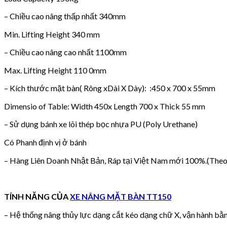
– Chiều cao nâng thấp nhất 340mm
Min. Lifting Height 340 mm
– Chiều cao nâng cao nhất 1100mm
Max. Lifting Height 110 0mm
– Kích thước mặt bàn( Rông xDài X Dày): :450 x 700 x 55mm
Dimensio of Table: Width 450x Length 700 x Thick 55 mm
– Sử dụng bánh xe lõi thép bọc nhựa PU (Poly Urethane)
Có Phanh định vị ở bánh
– Hàng Liên Doanh Nhật Bản, Ráp tại Việt Nam mới 100%.(Theo
TÍNH NĂNG CỦA
XE NÂNG MẶT BÀN TT150
– Hệ thống nâng thủy lực dạng cắt kéo dạng chữ X, vận hành bằn