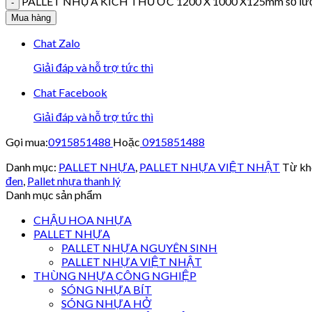
PALLET NHỰA KÍCH THƯỚC 1200 X 1000 X125mm số lư
Mua hàng
Chat Zalo
Giải đáp và hỗ trợ tức thì
Chat Facebook
Giải đáp và hỗ trợ tức thì
Gọi mua:
0915851488
Hoặc
0915851488
Danh mục:
PALLET NHỰA
,
PALLET NHỰA VIỆT NHẬT
Từ kh
đen
,
Pallet nhựa thanh lý
Danh mục sản phẩm
CHẬU HOA NHỰA
PALLET NHỰA
PALLET NHỰA NGUYÊN SINH
PALLET NHỰA VIỆT NHẬT
THÙNG NHỰA CÔNG NGHIỆP
SÓNG NHỰA BÍT
SÓNG NHỰA HỞ