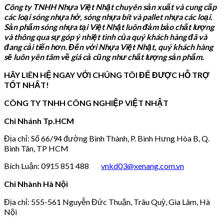
Công ty TNHH Nhựa Việt Nhật chuyên sản xuất và cung cấp
các loại sóng nhựa hở, sóng nhựa bít và pallet nhựa các loại.
Sản phẩm sóng nhựa tại Việt Nhật luôn đảm bảo chất lượng
và thông qua sự góp ý nhiệt tình của quý khách hàng đã và
đang cải tiến hơn. Đến với Nhựa Việt Nhật, quý khách hàng
sẽ luôn yên tâm về giá cả cũng như chất lượng sản phẩm.
HÃY LIÊN HỆ NGAY VỚI CHÚNG TÔI ĐỂ ĐƯỢC HỖ TRỢ
TỐT NHẤT!
CÔNG TY TNHH CÔNG NGHIỆP VIỆT NHẬT
Chi Nhánh Tp.HCM
Địa chỉ: Số 66/94 đường Bình Thành, P. Bình Hưng Hòa B, Q.
Bình Tân, TP HCM
Bích Luận: 0915 851 488
vnkd03@xenang.com.vn
Chi Nhành Hà Nội
Địa chỉ: 555-561 Nguyễn Đức Thuận, Trâu Quỳ, Gia Lâm, Hà
Nội