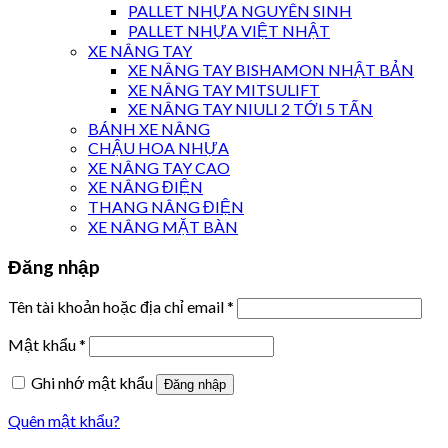
PALLET NHỰA NGUYÊN SINH
PALLET NHỰA VIỆT NHẬT
XE NÂNG TAY
XE NÂNG TAY BISHAMON NHẬT BẢN
XE NÂNG TAY MITSULIFT
XE NÂNG TAY NIULI 2 TỚI 5 TẤN
BÁNH XE NÂNG
CHẬU HOA NHỰA
XE NÂNG TAY CAO
XE NÂNG ĐIỆN
THANG NÂNG ĐIỆN
XE NÂNG MẶT BÀN
Đăng nhập
Tên tài khoản hoặc địa chỉ email
*
Mật khẩu
*
Ghi nhớ mật khẩu
Đăng nhập
Quên mật khẩu?