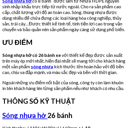
Sóng nhựa hở
có 8 bánh được làm từ Nhựa HDPE nguyên
sinh nhập khẩu trực tiếp từ nước ngoài. Cho ra sản phẩm cao
cấp, chất lượng với độ an toàn cao. Sóng, thùng nhựa được
dùng nhiều để chứa đựng các loại hàng hóa công nghiệp, thủy
sản, trái cây…Được thiết kế tinh tế, tính tiện lợi cao trong vận
chuyển và bảo quản nên sản phẩm ngày càng sử dụng phổ biến.
ƯU ĐIỂM
Sóng nhựa hở có 26 bánh xe
với thiết kế đẹp được sản xuất
trên máy ép mới nhất, hiện đại nhất sẽ mang tới cho khách hàng
một sản phẩm
sóng nhựa
kích thước lớn hoàn hảo với độ bền
cao, chịu va đập mạnh, và màu sắc đẹp và bền với thời gian.
Ngoài những ưu điểm nổi bật của sóng, công ty còn làm khuôn
in tên khách hàng lên từng sản phẩm nếu như khách có nhu cầu.
THÔNG SỐ KỸ THUẬT
Sóng nhựa hở
26 bánh
Kích thước: L1186xW 886xH 668mm
+/- 10