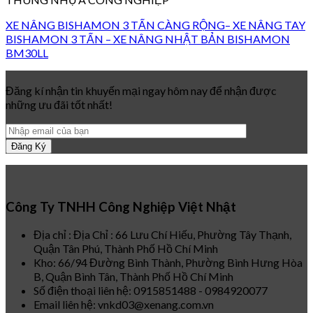
XE NÂNG BISHAMON 3 TẤN CÀNG RỘNG– XE NÂNG TAY
BISHAMON 3 TẤN – XE NÂNG NHẬT BẢN BISHAMON
BM30LL
Đăng kí nhận tin khuyến mại ngay hôm nay để nhận được
những ưu đãi tốt nhất!
Công Ty TNHH Công Nghiệp Việt Nhật
Địa chỉ : Địa Chỉ : 66 Lưu Chí Hiếu, Phường Tây Thạnh,
Quận Tân Phú, Thành Phố Hồ Chí Minh
Kho: 66/94 Đường Bình Thành, Phường Bình Hưng Hòa
B, Quận Bình Tân, Thành Phố Hồ Chí Minh
Số điện thoại liên hệ: 0915851488 - 0984920077
Email liên hệ: vnkd03@xenang.com.vn