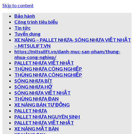
Skip to content
Bảo hành
Công trình tiêu biểu
Tin tức
Tuyển dụng
XE NÂNG – PALLET NHƯA- SÓNG NHỰA VIỆT NHẬT
– MITSULIFT.VN
https://mitsulift.vn/danh-muc-san-pham/thung-
nhua-cong-nghiep/
PALLET NHỰA VIỆT NHẬT
THÙNG NHỰA CÔNG NGHIỆP
THÙNG NHỰA CÔNG NGHIỆP
SÓNG NHỰA BÍT
SÓNG NHỰA HỞ
SÓNG NHƯA VIỆT NHẬT
THÙNG NHỰA ĐAN
XE NÂNG BÁN TỰ ĐỘNG
PALLET NHỰA
PALLET NHỰA NGUYÊN SINH
PALLET NHỰA VIỆT NHẬT
XE NÂNG MẶT BÀN