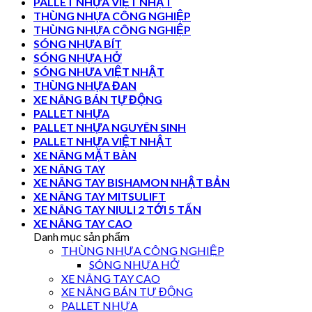
PALLET NHỰA VIỆT NHẬT
THÙNG NHỰA CÔNG NGHIỆP
THÙNG NHỰA CÔNG NGHIỆP
SÓNG NHỰA BÍT
SÓNG NHỰA HỞ
SÓNG NHƯA VIỆT NHẬT
THÙNG NHỰA ĐAN
XE NÂNG BÁN TỰ ĐỘNG
PALLET NHỰA
PALLET NHỰA NGUYÊN SINH
PALLET NHỰA VIỆT NHẬT
XE NÂNG MẶT BÀN
XE NÂNG TAY
XE NÂNG TAY BISHAMON NHẬT BẢN
XE NÂNG TAY MITSULIFT
XE NÂNG TAY NIULI 2 TỚI 5 TẤN
XE NÂNG TAY CAO
Danh mục sản phẩm
THÙNG NHỰA CÔNG NGHIỆP
SÓNG NHỰA HỞ
XE NÂNG TAY CAO
XE NÂNG BÁN TỰ ĐỘNG
PALLET NHỰA