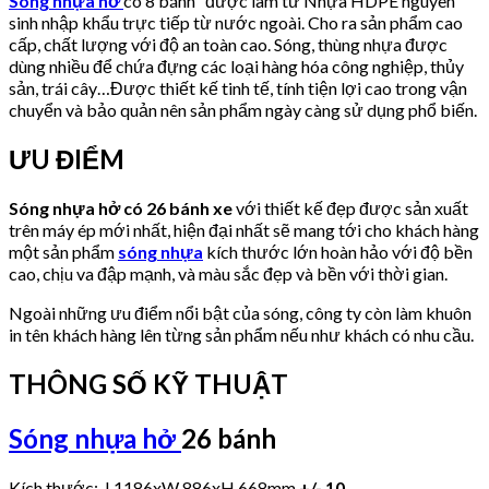
Sóng nhựa hở
có 8 bánh được làm từ Nhựa HDPE nguyên
sinh nhập khẩu trực tiếp từ nước ngoài. Cho ra sản phẩm cao
cấp, chất lượng với độ an toàn cao. Sóng, thùng nhựa được
dùng nhiều để chứa đựng các loại hàng hóa công nghiệp, thủy
sản, trái cây…Được thiết kế tinh tế, tính tiện lợi cao trong vận
chuyển và bảo quản nên sản phẩm ngày càng sử dụng phổ biến.
ƯU ĐIỂM
Sóng nhựa hở có 26 bánh xe
với thiết kế đẹp được sản xuất
trên máy ép mới nhất, hiện đại nhất sẽ mang tới cho khách hàng
một sản phẩm
sóng nhựa
kích thước lớn hoàn hảo với độ bền
cao, chịu va đập mạnh, và màu sắc đẹp và bền với thời gian.
Ngoài những ưu điểm nổi bật của sóng, công ty còn làm khuôn
in tên khách hàng lên từng sản phẩm nếu như khách có nhu cầu.
THÔNG SỐ KỸ THUẬT
Sóng nhựa hở
26 bánh
Kích thước: L1186xW 886xH 668mm
+/- 10