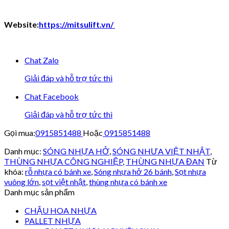
Website:
https://mitsulift.vn/
Chat Zalo
Giải đáp và hỗ trợ tức thì
Chat Facebook
Giải đáp và hỗ trợ tức thì
Gọi mua:
0915851488
Hoặc
0915851488
Danh mục:
SÓNG NHỰA HỞ
,
SÓNG NHƯA VIỆT NHẬT
,
THÙNG NHỰA CÔNG NGHIỆP
,
THÙNG NHỰA ĐAN
Từ
khóa:
rỗ nhựa có bánh xe
,
Sóng nhựa hở 26 bánh
,
Sọt nhựa
vuông lớn
,
sọt việt nhật
,
thùng nhựa có bánh xe
Danh mục sản phẩm
CHẬU HOA NHỰA
PALLET NHỰA