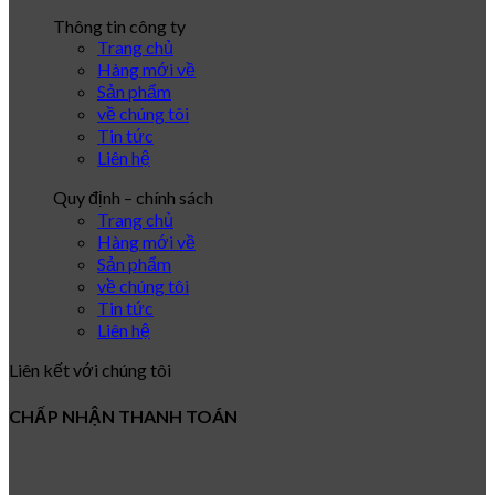
Thông tin công ty
Trang chủ
Hàng mới về
Sản phẩm
về chúng tôi
Tin tức
Liên hệ
Quy định – chính sách
Trang chủ
Hàng mới về
Sản phẩm
về chúng tôi
Tin tức
Liên hệ
Liên kết với chúng tôi
CHẤP NHẬN THANH TOÁN