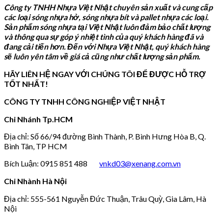
Công ty TNHH Nhựa Việt Nhật chuyên sản xuất và cung cấp
các loại sóng nhựa hở, sóng nhựa bít và pallet nhựa các loại.
Sản phẩm sóng nhựa tại Việt Nhật luôn đảm bảo chất lượng
và thông qua sự góp ý nhiệt tình của quý khách hàng đã và
đang cải tiến hơn. Đến với Nhựa Việt Nhật, quý khách hàng
sẽ luôn yên tâm về giá cả cũng như chất lượng sản phẩm.
HÃY LIÊN HỆ NGAY VỚI CHÚNG TÔI ĐỂ ĐƯỢC HỖ TRỢ
TỐT NHẤT!
CÔNG TY TNHH CÔNG NGHIỆP VIỆT NHẬT
Chi Nhánh Tp.HCM
Địa chỉ: Số 66/94 đường Bình Thành, P. Bình Hưng Hòa B, Q.
Bình Tân, TP HCM
Bích Luận: 0915 851 488
vnkd03@xenang.com.vn
Chi Nhành Hà Nội
Địa chỉ: 555-561 Nguyễn Đức Thuận, Trâu Quỳ, Gia Lâm, Hà
Nội