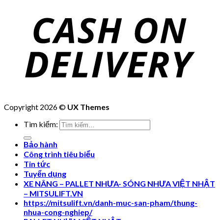
Copyright 2026 ©
UX Themes
Tìm kiếm:
Bảo hành
Công trình tiêu biểu
Tin tức
Tuyển dụng
XE NÂNG – PALLET NHƯA- SÓNG NHỰA VIỆT NHẬT
– MITSULIFT.VN
https://mitsulift.vn/danh-muc-san-pham/thung-
nhua-cong-nghiep/