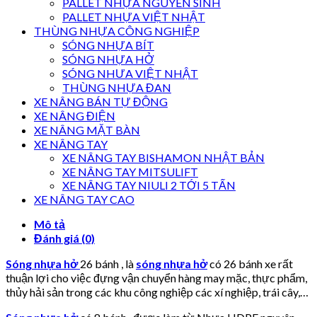
PALLET NHỰA NGUYÊN SINH
PALLET NHỰA VIỆT NHẬT
THÙNG NHỰA CÔNG NGHIỆP
SÓNG NHỰA BÍT
SÓNG NHỰA HỞ
SÓNG NHƯA VIỆT NHẬT
THÙNG NHỰA ĐAN
XE NÂNG BÁN TỰ ĐỘNG
XE NÂNG ĐIỆN
XE NÂNG MẶT BÀN
XE NÂNG TAY
XE NÂNG TAY BISHAMON NHẬT BẢN
XE NÂNG TAY MITSULIFT
XE NÂNG TAY NIULI 2 TỚI 5 TẤN
XE NÂNG TAY CAO
Mô tả
Đánh giá (0)
Sóng nhựa hở
26 bánh , là
sóng nhựa hở
có 26 bánh xe rất
thuận lợi cho việc đựng vận chuyển hàng may mặc, thực phẩm,
thủy hải sản trong các khu công nghiệp các xí nghiệp, trái cây,…