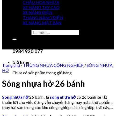
CHẬU HOA NHỰA
XE NÂNG TAY CAO
XE NÂNG ĐIỆN
GIÁ
THANG NÂNG ĐIỆN
TỐT NHẤT
XE NÂNG MẶT BÀN
Tìm kiếm:
0915 851 488
Chưa có sản phẩm trong giỏ hàng.
0984 920 077
Giỏ hàng
Trang chủ
/
THÙNG NHỰA CÔNG NGHIỆP
/
SÓNG NHỰA
HỞ
Chưa có sản phẩm trong giỏ hàng.
Sóng nhựa hở 26 bánh
Sóng nhựa hở
26 bánh , là
sóng nhựa hở
có 26 bánh xe rất
thuận lợi cho việc đựng vận chuyển hàng may mặc, thực phẩm,
thủy hải sản trong các khu công nghiệp các xí nghiệp, trái cây,…