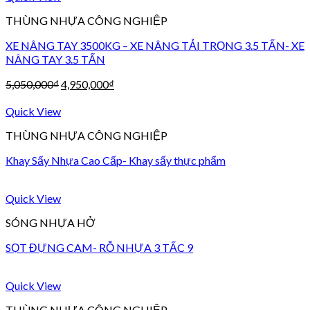
THÙNG NHỰA CÔNG NGHIỆP
XE NÂNG TAY 3500KG – XE NÂNG TẢI TRỌNG 3.5 TẤN- XE
NÂNG TAY 3.5 TẤN
5,050,000
₫
4,950,000
₫
Quick View
THÙNG NHỰA CÔNG NGHIỆP
Khay Sấy Nhựa Cao Cấp- Khay sấy thực phẩm
Quick View
SÓNG NHỰA HỞ
SỌT ĐỰNG CAM- RỖ NHỰA 3 TẤC 9
Quick View
THÙNG NHỰA CÔNG NGHIỆP