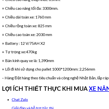
+ Chiều cao nâng tối đa: 3300mm.
+ Chiều dài toàn xe: 1760 mm
+ Chiều rộng toàn xe: 825 mm
+ Chiều cao toàn xe: 2030 mm
+ Battery : 12 V/75AH X2
+ Tự trọng xe:470kg
+ Bán kính quay xe là: 1,390mm
+ Lối đi khi sử dụng cho pallet 1000*1200mm: 2,256mm
– Hàng Đặt hàng theo tiêu chuẩn và công nghệ Nhật Bản, lắp ráp
LỢI ÍCH THIẾT THỰC KHI MUA
XE NÂN
Chat Zalo
Giải đáp và hỗ trợ tức thì