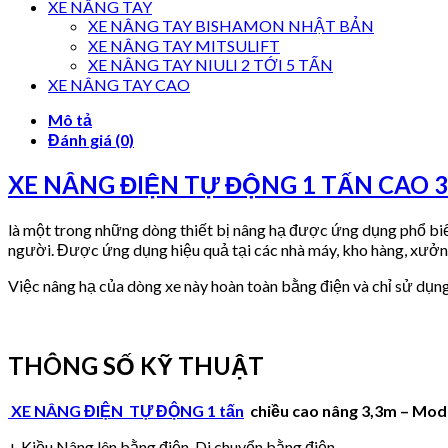
XE NÂNG TAY
XE NÂNG TAY BISHAMON NHẬT BẢN
XE NÂNG TAY MITSULIFT
XE NÂNG TAY NIULI 2 TỚI 5 TẤN
XE NÂNG TAY CAO
Mô tả
Đánh giá (0)
XE NÂNG ĐIỆN TỰ ĐỘNG 1 TẤN CAO 3
là một trong những dòng thiết bị nâng hạ được ứng dụng phổ bi
người. Được ứng dụng hiệu quả tại các nhà máy, kho hàng, xưở
Việc nâng hạ của dòng xe này hoàn toàn bằng điện và chỉ sử dụng
THÔNG SỐ KỸ THUẬT
XE NÂNG ĐIỆN TỰ ĐỘNG 1 tấn
chiều cao nâng 3,3m – Mode
+ Kiều Nâng lên bằng điện, Di chuyển bằng điện