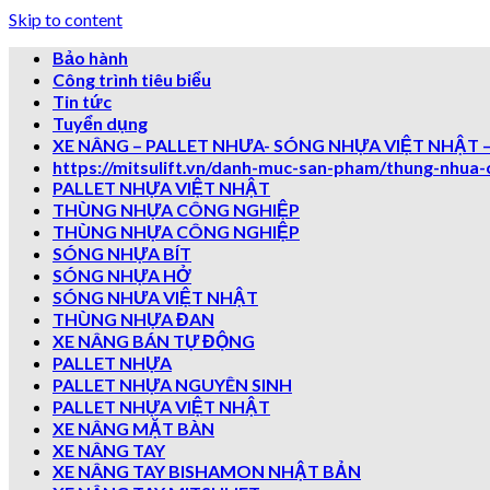
Skip to content
Bảo hành
Công trình tiêu biểu
Tin tức
Tuyển dụng
XE NÂNG – PALLET NHƯA- SÓNG NHỰA VIỆT NHẬT –
https://mitsulift.vn/danh-muc-san-pham/thung-nhua-
PALLET NHỰA VIỆT NHẬT
THÙNG NHỰA CÔNG NGHIỆP
THÙNG NHỰA CÔNG NGHIỆP
SÓNG NHỰA BÍT
SÓNG NHỰA HỞ
SÓNG NHƯA VIỆT NHẬT
THÙNG NHỰA ĐAN
XE NÂNG BÁN TỰ ĐỘNG
PALLET NHỰA
PALLET NHỰA NGUYÊN SINH
PALLET NHỰA VIỆT NHẬT
XE NÂNG MẶT BÀN
XE NÂNG TAY
XE NÂNG TAY BISHAMON NHẬT BẢN