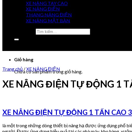
XE NÂNG TAY CAO
GIÁ
XE NÂNG ĐIỆN
TỐT NHẤT
THANG NÂNG ĐIỆN
XE NÂNG MẶT BÀN
Tìm kiếm:
0915 851 488
0984 920 077
Chưa có sản phẩm trong giỏ hàng.
Giỏ hàng
Trang chủ
/
XE NÂNG ĐIỆN
Chưa có sản phẩm trong giỏ hàng.
XE NÂNG ĐIỆN TỰ ĐỘNG 1 T
XE NÂNG ĐIỆN TỰ ĐỘNG 1 TẤN CAO 3
là một trong những dòng thiết bị nâng hạ được ứng dụng phổ bi
người. Được ứng dụng hiệu quả tại các nhà máy, kho hàng, xưở