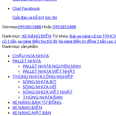
Chat Facebook
Giải đáp và hỗ trợ tức thì
Gọi mua:
0915851488
Hoặc
0915851488
Danh mục:
XE NÂNG ĐIỆN
Từ khóa:
Bán xe nâng cũ tại TPH
cũ 1 tấn
,
xe nâng điện fes10/30
,
Xe nâng điện tự động 1 tấn cao 
Danh mục sản phẩm
CHẬU HOA NHỰA
PALLET NHỰA
PALLET NHỰA NGUYÊN SINH
PALLET NHỰA VIỆT NHẬT
THÙNG NHỰA CÔNG NGHIỆP
SÓNG NHỰA BÍT
SÓNG NHỰA HỞ
SÓNG NHƯA VIỆT NHẬT
THÙNG NHỰA ĐAN
XE NÂNG BÁN TỰ ĐỘNG
XE NÂNG ĐIỆN
XE NÂNG MẶT BÀN