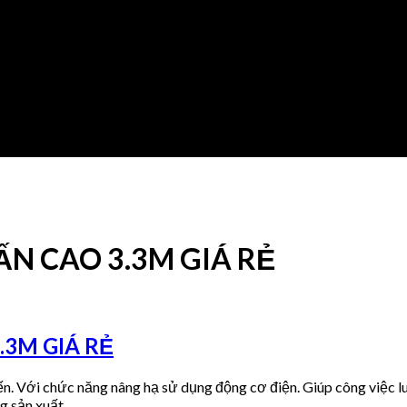
ẤN CAO 3.3M GIÁ RẺ
.3M GIÁ RẺ
ến. Với chức năng nâng hạ sử dụng động cơ điện. Giúp công việc 
ng sản xuất…