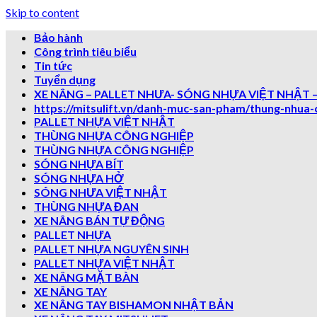
Skip to content
Bảo hành
Công trình tiêu biểu
Tin tức
Tuyển dụng
XE NÂNG – PALLET NHƯA- SÓNG NHỰA VIỆT NHẬT –
https://mitsulift.vn/danh-muc-san-pham/thung-nhua-
PALLET NHỰA VIỆT NHẬT
THÙNG NHỰA CÔNG NGHIỆP
THÙNG NHỰA CÔNG NGHIỆP
SÓNG NHỰA BÍT
SÓNG NHỰA HỞ
SÓNG NHƯA VIỆT NHẬT
THÙNG NHỰA ĐAN
XE NÂNG BÁN TỰ ĐỘNG
PALLET NHỰA
PALLET NHỰA NGUYÊN SINH
PALLET NHỰA VIỆT NHẬT
XE NÂNG MẶT BÀN
XE NÂNG TAY
XE NÂNG TAY BISHAMON NHẬT BẢN