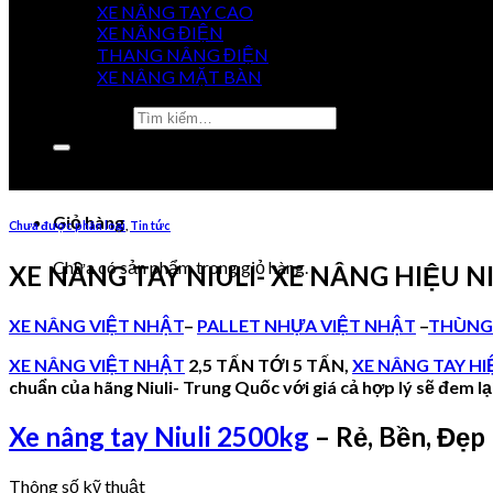
XE NÂNG TAY CAO
GIÁ
XE NÂNG ĐIỆN
TỐT NHẤT
THANG NÂNG ĐIỆN
XE NÂNG MẶT BÀN
Tìm kiếm:
0915 851 488
0984 920 077
Chưa có sản phẩm trong giỏ hàng.
Giỏ hàng
Chưa được phân loại
,
Tin tức
Chưa có sản phẩm trong giỏ hàng.
XE NÂNG TAY NIULI- XE NÂNG HIỆU NI
XE NÂNG VIỆT NHẬT
–
PALLET NHỰA VIỆT NHẬT
–
THÙNG
XE NÂNG VIỆT NHẬT
2,5 TẤN TỚI 5 TẤN,
XE NÂNG TAY HI
chuẩn của hãng Niuli- Trung Quốc với giá cả hợp lý sẽ đem lạ
Xe nâng tay Niuli 2500kg
– Rẻ, Bền, Đẹp
Thông số kỹ thuật