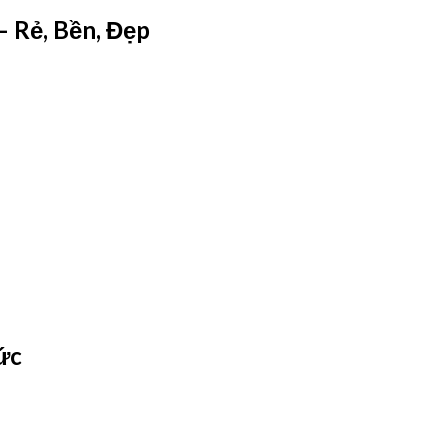
– Rẻ, Bền, Đẹp
ức